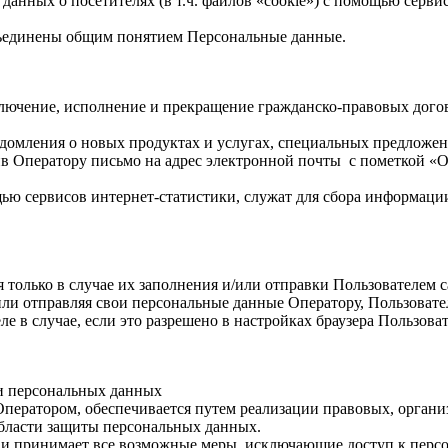
 данных о посетителях (в т.ч. файлов «cookie») с помощью серв
бъединены общим понятием Персональные данные.
ючение, исполнение и прекращение гражданско-правовых договоро
едомления о новых продуктах и услугах, специальных предложен
 Оператору письмо на адрес электронной почты с пометкой «От
ью сервисов интернет-статистики, служат для сбора информации
я только в случае их заполнения и/или отправки Пользователем
и/или отправляя свои персональные данные Оператору, Пользоват
е в случае, если это разрешено в настройках браузера Пользова
ки персональных данных
Оператором, обеспечивается путем реализации правовых, орган
области защиты персональных данных.
ых и принимает все возможные меры, исключающие доступ к пе