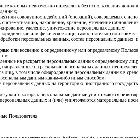
льтате которых невозможно определить без использования доп
 данных;
ия) или совокупность действий (операций), совершаемых с испо
, систематизацию, накопление, хранение, уточнение (обновление
локирование, удаление, уничтожение персональных данных;
, юридическое или физическое лицо, самостоятельно или совме
бработки персональных данных, состав персональных данных, п
мо или косвенно к определенному или определяемому Пользовател
ru/;
авленные на раскрытие персональных данных определенному лиц
, направленные на раскрытие персональных данных неопределен
а лиц, в том числе обнародование персональных данных в сре
персональным данным каким-либо иным способом;
ча персональных данных на территорию иностранного государств
результате которых персональные данные уничтожаются безвозв
персональных данных и (или) уничтожаются материальные носи
ные Пользователя