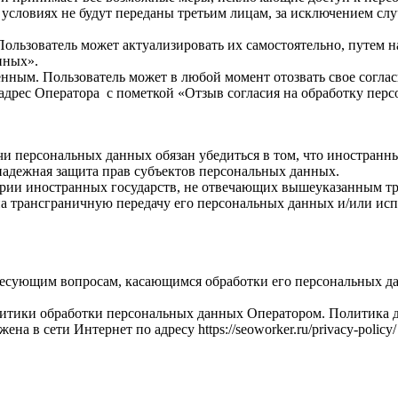
 условиях не будут переданы третьим лицам, за исключением сл
Пользователь может актуализировать их самостоятельно, путем 
нных».
енным. Пользователь может в любой момент отозвать свое согла
адрес Оператора с пометкой «Отзыв согласия на обработку пер
чи персональных данных обязан убедиться в том, что иностранн
надежная защита прав субъектов персональных данных.
ории иностранных государств, не отвечающих вышеуказанным тр
а трансграничную передачу его персональных данных и/или испо
ересующим вопросам, касающимся обработки его персональных 
итики обработки персональных данных Оператором. Политика де
а в сети Интернет по адресу https://seoworker.ru/privacy-policy/