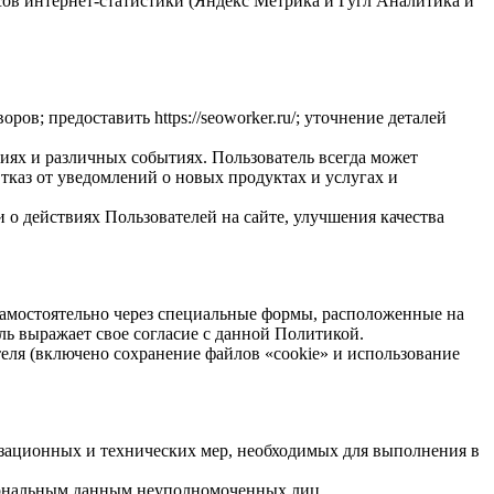
исов интернет-статистики (Яндекс Метрика и Гугл Аналитика и
в; предоставить https://seoworker.ru/; уточнение деталей
иях и различных событиях. Пользователь всегда может
каз от уведомлений о новых продуктах и услугах и
 о действиях Пользователей на сайте, улучшения качества
 самостоятельно через специальные формы, расположенные на
ель выражает свое согласие с данной Политикой.
теля (включено сохранение файлов «cookie» и использование
изационных и технических мер, необходимых для выполнения в
рсональным данным неуполномоченных лиц.