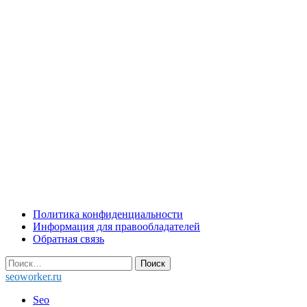
Skip
Политика конфиденциальности
to
Информация для правообладателей
content
Обратная связь
Найти:
seoworker.ru
Seo