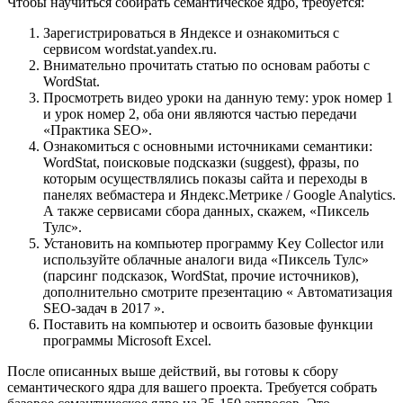
Чтобы научиться собирать семантическое ядро, требуется:
Зарегистрироваться в Яндексе и ознакомиться с
сервисом wordstat.yandex.ru.
Внимательно прочитать статью по основам работы с
WordStat.
Просмотреть видео уроки на данную тему: урок номер 1
и урок номер 2, оба они являются частью передачи
«Практика SEO».
Ознакомиться с основными источниками семантики:
WordStat, поисковые подсказки (suggest), фразы, по
которым осуществлялись показы сайта и переходы в
панелях вебмастера и Яндекс.Метрике / Google Analytics.
А также сервисами сбора данных, скажем, «Пиксель
Тулс».
Установить на компьютер программу Key Collector или
используйте облачные аналоги вида «Пиксель Тулс»
(парсинг подсказок, WordStat, прочие источников),
дополнительно смотрите презентацию « Автоматизация
SEO-задач в 2017 ».
Поставить на компьютер и освоить базовые функции
программы Microsoft Excel.
После описанных выше действий, вы готовы к сбору
семантического ядра для вашего проекта. Требуется собрать