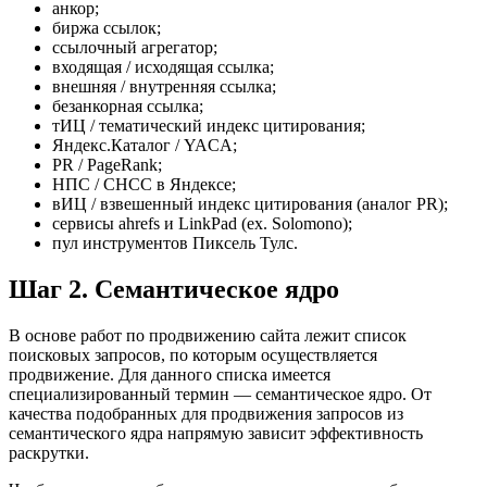
анкор;
биржа ссылок;
ссылочный агрегатор;
входящая / исходящая ссылка;
внешняя / внутренняя ссылка;
безанкорная ссылка;
тИЦ / тематический индекс цитирования;
Яндекс.Каталог / YACA;
PR / PageRank;
НПС / СНСС в Яндексе;
вИЦ / взвешенный индекс цитирования (аналог PR);
сервисы ahrefs и LinkPad (ex. Solomono);
пул инструментов Пиксель Тулс.
Шаг 2. Семантическое ядро
В основе работ по продвижению сайта лежит список
поисковых запросов, по которым осуществляется
продвижение. Для данного списка имеется
специализированный термин — семантическое ядро. От
качества подобранных для продвижения запросов из
семантического ядра напрямую зависит эффективность
раскрутки.