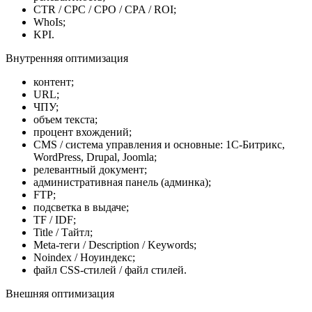
CTR / CPC / CPO / CPA / ROI;
WhoIs;
KPI.
Внутренняя оптимизация
контент;
URL;
ЧПУ;
объем текста;
процент вхождений;
CMS / система управления и основные: 1С-Битрикс,
WordPress, Drupal, Joomla;
релевантный документ;
административная панель (админка);
FTP;
подсветка в выдаче;
TF / IDF;
Title / Тайтл;
Meta-теги / Description / Keywords;
Noindex / Ноуиндекс;
файл CSS-стилей / файл стилей.
Внешняя оптимизация