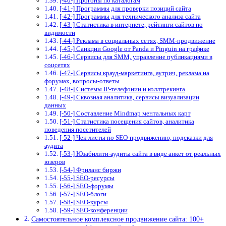
[-40-] Прогоны по каталогам
[-41-] Программы для проверки позиций сайта
[-42-] Программы для технического анализа сайта
[-43-] Статистика в интернете, рейтинги сайтов по
видимости
[-44-] Реклама в социальных сетях, SMM-продвижение
[-45-] Санкции Google от Panda и Pinguin на графике
[-46-] Сервисы для SMM, управление публикациями в
соцсетях
[-47-] Сервисы крауд-маркетинга, аутрич, реклама на
форумах, вопросы-ответы
[-48-] Системы IP-телефонии и коллтрекинга
[-49-] Сквозная аналитика, сервисы визуализации
данных
[-50-] Составление Mindmap ментальных карт
[-51-] Статистика посещения сайтов, аналитика
поведения посетителей
[-52-] Чек-листы по SEO-продвижению, подсказки для
аудита
[-53-] Юзабилити-аудиты сайта в виде анкет от реальных
юзеров
[-54-] Фриланс биржи
[-55-] SEO-ресурсы
[-56-] SEO-форумы
[-57-] SEO-блоги
[-58-] SEO-курсы
[-59-] SEO-конференции
Самостоятельное комплексное продвижение сайта: 100+