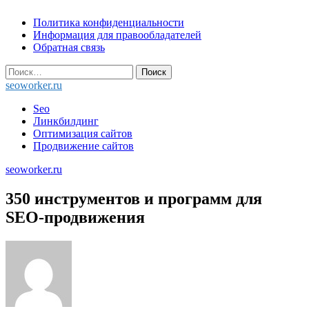
Skip
Политика конфиденциальности
to
Информация для правообладателей
content
Обратная связь
Найти:
seoworker.ru
Seo
Линкбилдинг
Оптимизация сайтов
Продвижение сайтов
seoworker.ru
350 инструментов и программ для
SEO-продвижения