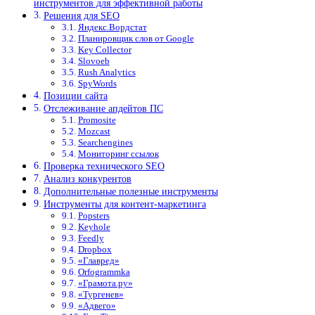
инструментов для эффективной работы
Решения для SEO
Яндекс.Вордстат
Планировщик слов от Google
Key Collector
Slovoeb
Rush Analytics
SpyWords
Позиции сайта
Отслеживание апдейтов ПС
Promosite
Mozcast
Searchengines
Мониторинг ссылок
Проверка технического SEO
Анализ конкурентов
Дополнительные полезные инструменты
Инструменты для контент-маркетинга
Popsters
Keyhole
Feedly
Dropbox
«Главред»
Orfogrammka
«Грамота.ру»
«Тургенев»
«Адвего»