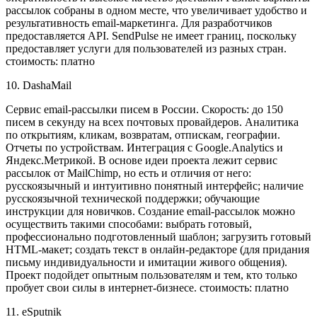
рассылок собраны в одном месте, что увеличивает удобство и
результативность email-маркетинга. Для разработчиков
предоставляется API. SendPulse не имеет границ, поскольку
предоставляет услуги для пользователей из разных стран.
стоимость: платно
10. DashaMail
Сервис email-рассылки писем в России. Скорость: до 150
писем в секунду на всех почтовых провайдеров. Аналитика
по открытиям, кликам, возвратам, отпискам, географии.
Отчеты по устройствам. Интеграция с Google.Analytics и
Яндекс.Метрикой. В основе идеи проекта лежит сервис
рассылок от MailChimp, но есть и отличия от него:
русскоязычный и интуитивно понятный интерфейс; наличие
русскоязычной технической поддержки; обучающие
инструкции для новичков. Создание email-рассылок можно
осуществить такими способами: выбрать готовый,
профессионально подготовленный шаблон; загрузить готовый
HTML-макет; создать текст в онлайн-редакторе (для придания
письму индивидуальности и имитации живого общения).
Проект подойдет опытным пользователям и тем, кто только
пробует свои силы в интернет-бизнесе. стоимость: платно
11. eSputnik