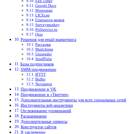
Egg Timer
Google Docs
Monosnap
LICEcap
Генератор мемов
Surveymonkey
Pollservice.ru
Qzzr
Решения для email-маркетинга
Рассылка
Mailchimp
Unisender
SendPulse
Базы подписчиков
SMM-продвижение
IFTTT
Buffer
Novapress
Продвижение в VK
Продвижение в «Твиттер»
Дополнительные инструменты для всех социальных сетей
Инструменты веб-аналитики
Отслеживание упоминаний
Расшаривание
Дополнительные сервисы
Конструктор сайтов
В заключение