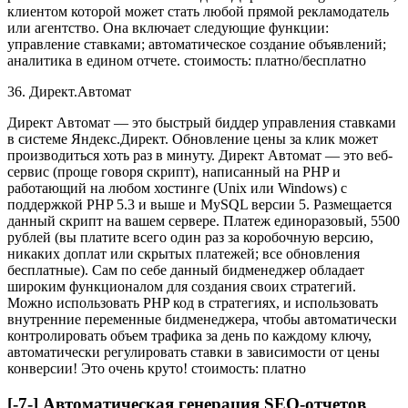
клиентом которой может стать любой прямой рекламодатель
или агентство. Она включает следующие функции:
управление ставками; автоматическое создание объявлений;
аналитика в едином отчете. стоимость: платно/бесплатно
36. Директ.Автомат
Директ Автомат — это быстрый биддер управления ставками
в системе Яндекс.Директ. Обновление цены за клик может
производиться хоть раз в минуту. Директ Автомат — это веб-
сервис (проще говоря скрипт), написанный на PHP и
работающий на любом хостинге (Unix или Windows) с
поддержкой PHP 5.3 и выше и MySQL версии 5. Размещается
данный скрипт на вашем сервере. Платеж единоразовый, 5500
рублей (вы платите всего один раз за коробочную версию,
никаких доплат или скрытых платежей; все обновления
бесплатные). Сам по себе данный бидменеджер обладает
широким функционалом для создания своих стратегий.
Можно использовать PHP код в стратегиях, и использовать
внутренние переменные бидменеджера, чтобы автоматически
контролировать объем трафика за день по каждому ключу,
автоматически регулировать ставки в зависимости от цены
конверсии! Это очень круто! стоимость: платно
[-7-] Автоматическая генерация SEO-отчетов