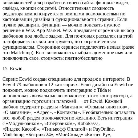
возможностей для разработки своего сайта: фоновые видео,
слайды, кнопки соцсетей. Относительная сложность
редактора компенсируется огромными возможностями по
кастомизации дизайна и функциональности страниц. Если
нужно расширить функции — можно поискать нужное
решение в WIX App Market. WIX предлагает огромный выбор
шаблонов под любые задачи. Для почтовых рассылок на этой
платформе есть свой инструмент, но с ограниченным
функционалом. Сторонние сервисы подключить нельзя (разве
что Mailchimp). Есть возможность выбрать доменное имя или
подключить свое. стоимость: платно/бесплатно
15. Ecwid
Сервис Ecwid создан специально для продаж в интернете. В
Ecwid 79 шаблонов в 12 категориях. Если дизайн на Ecwid не
подходит, можно подключить интеграцию с Tilda и
использовать визуальные возможности этого конструктора, а
организацию торговли и платежей — от Ecwid. Каждый
шаблон содержит разделы «Магазин», «Отзывы клиентов»,
«О магазине», «Адрес», «Контакты». Необязательно оставлять
все, любой раздел отключается по желанию. Есть интеграция
с «Модульбанком», «Сбербанком», Robokassa,
«Яндекс.Кассой», «Тинькофф Оплатой» и PayOnline.
Mailchimp, «Битрикс24», «МойСклад» «Бизнес.Ру»,