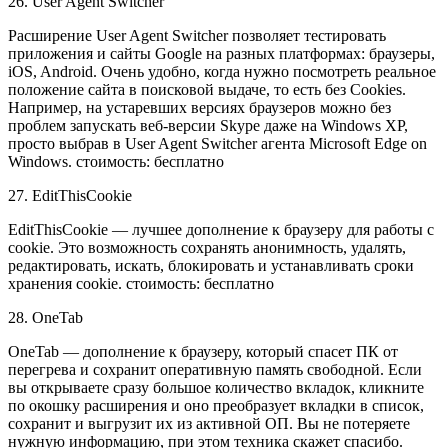
26. User Agent Switcher
Расширение User Agent Switcher позволяет тестировать
приложения и сайты Google на разных платформах: браузеры,
iOS, Android. Очень удобно, когда нужно посмотреть реальное
положение сайта в поисковой выдаче, то есть без Cookies.
Например, на устаревших версиях браузеров можно без
проблем запускать веб-версии Skype даже на Windows XP,
просто выбрав в User Agent Switcher агента Microsoft Edge on
Windows. стоимость: бесплатно
27. EditThisCookie
EditThisCookie — лучшее дополнение к браузеру для работы с
cookie. Это возможность сохранять анонимность, удалять,
редактировать, искать, блокировать и устанавливать сроки
хранения cookie. стоимость: бесплатно
28. OneTab
OneTab — дополнение к браузеру, который спасет ПК от
перегрева и сохранит оперативную память свободной. Если
вы открываете сразу большое количество вкладок, кликните
по окошку расширения и оно преобразует вкладки в список,
сохранит и выгрузит их из активной ОП. Вы не потеряете
нужную информацию, при этом техника скажет спасибо.