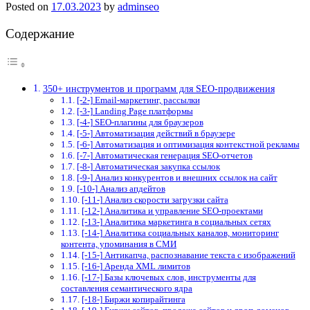
Posted on
17.03.2023
by
adminseo
Содержание
350+ инструментов и программ для SEO-продвижения
[-2-] Email-маркетинг, рассылки
[-3-] Landing Page платформы
[-4-] SEO-плагины для браузеров
[-5-] Автоматизация действий в браузере
[-6-] Автоматизация и оптимизация контекстной рекламы
[-7-] Автоматическая генерация SEO-отчетов
[-8-] Автоматическая закупка ссылок
[-9-] Анализ конкурентов и внешних ссылок на сайт
[-10-] Анализ апдейтов
[-11-] Анализ скорости загрузки сайта
[-12-] Аналитика и управление SEO-проектами
[-13-] Аналитика маркетинга в социальных сетях
[-14-] Аналитика социальных каналов, мониторинг
контента, упоминания в СМИ
[-15-] Антикапча, распознавание текста с изображений
[-16-] Аренда XML лимитов
[-17-] Базы ключевых слов, инструменты для
составления семантического ядра
[-18-] Биржи копирайтинга