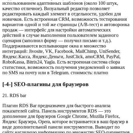
использованием адаптивных шаблонов (около 100 штук,
качество отличное). Визуальный редактор позволяет
редактировать каждый элемент в отдельности, удобен для
новичков. Есть встроенная CRM, возможность тестирования
вариантов одной и той же страницы (A/B-тест) и автоворонка
продаж — интерфейс для настройки автоматических
действий в случае выполнения пользователем заданного
сценария (заполнил форму — получил письмо и т.д.).
Поддерживаются всплывающие окна и множество
интеграций: Jivosite, VK, Facebook, MailChimp, UniSender,
Яндекс.Касса, Яндекс.Деньги, JustClick, amoCRM, PayPal,
RoboKassa, Bitrix24, Yagla. Есть встроенная система сбора
статистики, возможность получения уведомлений о заявках
по SMS на почту или в Telegram. стоимость: платно
[-4-] SEO-плагины для браузеров
21. RDS bar
Плагин RDS Bar предназначен для быстрого анализа
показателей сайта. Панель инструментов RDS — это
дополнение для браузеров Google Chrome, Mozilla Firefox,
Яндекс Браузера, Opera, которое встраивается в ваш браузер в
виде дополнительной панели инструментов. Выводит по
сайту наглядную информацию по множеству SEO-параметров