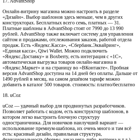
17. AdvantShop
Онлайн-витрину магазина можно настроить в разделе
«Дизайн». Выбор шаблонов здесь меньше, чем в других
конструкторах. Бесплатных всего семь, платных — 31.
Платные шаблоны в AdvantShop стоят от 7990 до 13 990
рублей. AdvantShop также включает систему для управления
сайтом и продажами, отслеживания заказов, работой отдела
продаж. Есть «Яндекс.Касса», «Сбербанк.Эквайринг»,
«Единая касса», Qiwi Wallet. Можно подключить
«Яндекс.Доставку» и Boxberry, есть интеграция с «1С»,
автоматическая выгрузка товаров онлайн-магазина в
«Яндекс.Маркет» и на страницу во «ВКонтакте». Пробная
версия AdvantShop доступна на 14 дней без оплаты. Дальше от
1490 рублей в месяц, на самом дешёвом тарифе можно
добавить в каталог 500 товаров. стоимость: платно/бесплатно
18. uCoz
uCoz — удачный выбор для продвинутых разработчиков.
Позволяет работать с кодом, есть конструктор шаблонов, в
котором легко выстроить блочную структуру
одностраничника. Для новичков наилучший вариант —
использование премиум-шаблона, их очень много и там всё
есть: красивый дизайн, правильная структура,
функциональность (формы, заказ чего-либо, витрина и т.д.).