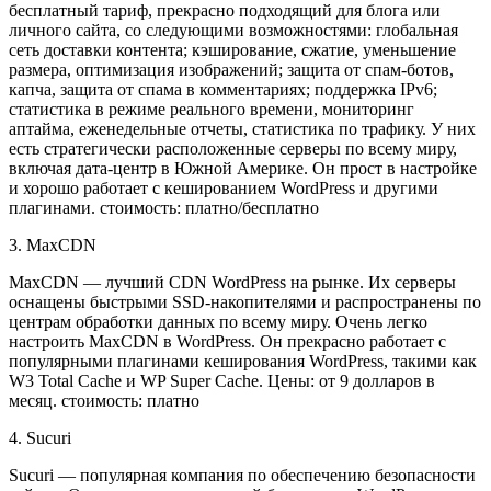
бесплатный тариф, прекрасно подходящий для блога или
личного сайта, со следующими возможностями: глобальная
сеть доставки контента; кэширование, сжатие, уменьшение
размера, оптимизация изображений; защита от спам-ботов,
капча, защита от спама в комментариях; поддержка IPv6;
статистика в режиме реального времени, мониторинг
аптайма, еженедельные отчеты, статистика по трафику. У них
есть стратегически расположенные серверы по всему миру,
включая дата-центр в Южной Америке. Он прост в настройке
и хорошо работает с кешированием WordPress и другими
плагинами. стоимость: платно/бесплатно
3. MaxCDN
MaxCDN — лучший CDN WordPress на рынке. Их серверы
оснащены быстрыми SSD-накопителями и распространены по
центрам обработки данных по всему миру. Очень легко
настроить MaxCDN в WordPress. Он прекрасно работает с
популярными плагинами кеширования WordPress, такими как
W3 Total Cache и WP Super Cache. Цены: от 9 долларов в
месяц. стоимость: платно
4. Sucuri
Sucuri — популярная компания по обеспечению безопасности