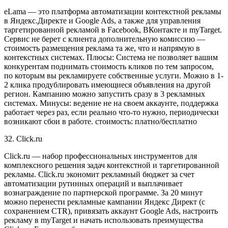
eLama — это платформа автоматизации контекстной рекламы
в Яндекс.Директе и Google Ads, а также для управления
таргетированной рекламой в Facebook, ВКонтакте и myTarget.
Сервис не берет с клиента дополнительную комиссию —
стоимость размещения реклама та же, что и напрямую в
контекстных системах. Плюсы: Система не позволяет вашим
конкурентам поднимать стоимость кликов по тем запросом,
по которым вы рекламируете собственные услуги. Можно в 1-
2 клика продублировать имеющиеся объявления на другой
регион. Кампанию можно запустить сразу в 3 рекламных
системах. Минусы: ведение не на своем аккаунте, поддержка
работает через раз, если реально что-то нужно, периодически
возникают сбои в работе. стоимость: платно/бесплатно
32. Click.ru
Click.ru — набор профессиональных инструментов для
комплексного решения задач контекстной и таргетированной
рекламы. Click.ru экономит рекламный бюджет за счет
автоматизации рутинных операций и выплачивает
вознаграждение по партнерской программе. За 20 минут
можно перенести рекламные кампании Яндекс Директ (с
сохранением CTR), привязать аккаунт Google Ads, настроить
рекламу в myTarget и начать использовать преимущества