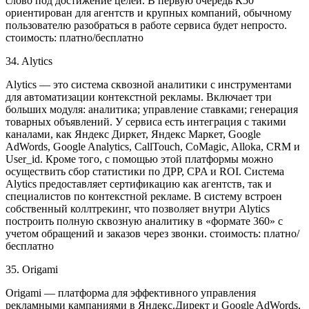
слово под достижение целей. В первую очередь К50
ориентирован для агентств и крупных компаний, обычному
пользователю разобраться в работе сервиса будет непросто.
стоимость: платно/бесплатно
34. Alytics
Alytics — это система сквозной аналитики с инструментами
для автоматизации контекстной рекламы. Включает три
больших модуля: аналитика; управление ставками; генерация
товарных объявлений. У сервиса есть интеграция с такими
каналами, как Яндекс Диркет, Яндекс Маркет, Google
AdWords, Google Analytics, CallTouch, CoMagic, Alloka, CRM и
User_id. Кроме того, с помощью этой платформы можно
осуществить сбор статистики по ДРР, CPA и ROI. Система
Alytics предоставляет сертификацию как агентств, так и
специалистов по контекстной рекламе. В систему встроен
собственный коллтрекинг, что позволяет внутри Alytics
построить полную сквозную аналитику в «формате 360» с
учетом обращений и заказов через звонки. стоимость: платно/
бесплатно
35. Origami
Origami — платформа для эффективного управления
рекламными кампаниями в Яндекс.Директ и Google AdWords,