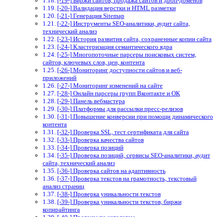
[-19-] Биржи сайтов, продажа сайтов и дроп-доменов
[-20-] Валидация верстки и HTML разметки
[-21-] Генерация Sitemap
[-22-] Инструменты SEO-аналитики, аудит сайта,
технический анализ
[-23-] История развития сайта, сохраненные копии сайта
[-24-] Кластеризация семантического ядра
[-25-] Многопоточные парсеры поисковых систем,
сайтов, ключевых слов, цен, контента
[-26-] Мониторинг доступности сайтов и веб-
приложений
[-27-] Мониторинг изменений на сайте
[-28-] Онлайн парсеры групп Вконтакте и ОК
[-29-] Панель вебмастера
[-30-] Платформы для рассылки пресс-релизов
[-31-] Повышение конверсии при помощи динамического
контента
[-32-] Проверка SSL, тест сертификата для сайта
[-33-] Проверка качества сайтов
[-34-] Проверка позиций
[-35-] Проверка позиций, сервисы SEO-аналитики, аудит
сайта, технический анализ
[-36-] Проверка сайтов на адаптивность
[-37-] Проверка текстов на грамотность, текстовый
анализ страниц
[-38-] Проверка уникальности текстов
[-39-] Проверка уникальности текстов, биржи
копирайтинга