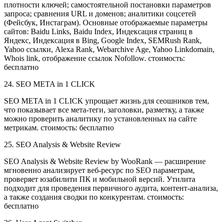
плотности ключей; самостоятельной постановки параметров
запроса; сравнения URL и доменов; аналитики соцсетей
(Фейсбук, Инстаграм). Основные отображаемые параметры
сайтов: Baidu Links, Baidu Index, Индексация страниц в
Яндекс, Индексация в Bing, Google Index, SEMRush Rank,
Yahoo ссылки, Alexa Rank, Webarchive Age, Yahoo Linkdomain,
Whois link, отображение ссылок Nofollow. стоимость:
бесплатно
24. SEO META in 1 CLICK
SEO META in 1 CLICK упрощает жизнь для сеошников тем,
что показывает все мета-теги, заголовки, разметку, а также
можно проверить аналитику по установленных на сайте
метрикам. стоимость: бесплатно
25. SEO Analysis & Website Review
SEO Analysis & Website Review by WooRank — расширение
мгновенно анализирует веб-ресурс по SEO параметрам,
проверяет юзабилити ПК и мобильной версий. Утилита
подходит для проведения первичного аудита, контент-анализа,
а также создания сводки по конкурентам. стоимость:
бесплатно