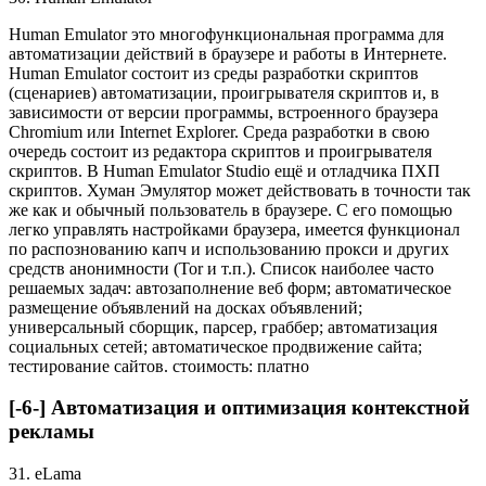
Human Emulator это многофункциональная программа для
автоматизации действий в браузере и работы в Интернете.
Human Emulator состоит из среды разработки скриптов
(сценариев) автоматизации, проигрывателя скриптов и, в
зависимости от версии программы, встроенного браузера
Chromium или Internet Explorer. Среда разработки в свою
очередь состоит из редактора скриптов и проигрывателя
скриптов. В Human Emulator Studio ещё и отладчика ПХП
скриптов. Хуман Эмулятор может действовать в точности так
же как и обычный пользователь в браузере. С его помощью
легко управлять настройками браузера, имеется функционал
по распознованию капч и использованию прокси и других
средств анонимности (Tor и т.п.). Список наиболее часто
решаемых задач: автозаполнение веб форм; автоматическое
размещение объявлений на досках объявлений;
универсальный сборщик, парсер, граббер; автоматизация
социальных сетей; автоматическое продвижение сайта;
тестирование сайтов. стоимость: платно
[-6-] Автоматизация и оптимизация контекстной
рекламы
31. eLama