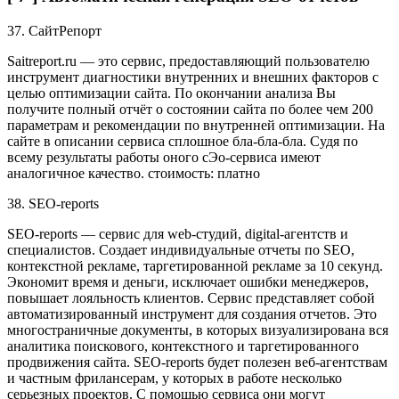
37. СайтРепорт
Saitreport.ru — это сервис, предоставляющий пользователю
инструмент диагностики внутренних и внешних факторов с
целью оптимизации сайта. По окончании анализа Вы
получите полный отчёт о состоянии сайта по более чем 200
параметрам и рекомендации по внутренней оптимизации. На
сайте в описании сервиса сплошное бла-бла-бла. Судя по
всему результаты работы оного сЭо-сервиса имеют
аналогичное качество. стоимость: платно
38. SEO-reports
SEO-reports — cервис для web-студий, digital-агентств и
специалистов. Создает индивидуальные отчеты по SEO,
контекстной рекламе, таргетированной рекламе за 10 секунд.
Экономит время и деньги, исключает ошибки менеджеров,
повышает лояльность клиентов. Сервис представляет собой
автоматизированный инструмент для создания отчетов. Это
многостраничные документы, в которых визуализирована вся
аналитика поискового, контекстного и таргетированного
продвижения сайта. SEO-reports будет полезен веб-агентствам
и частным фрилансерам, у которых в работе несколько
серьезных проектов. С помощью сервиса они могут