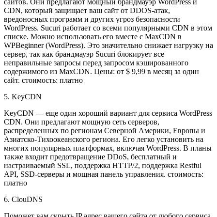
сайтов. Они предлагают мощный брандмауэр WordPress и
CDN, который защищает ваш сайт от DDOS-атак,
вредоносных программ и других угроз безопасности
WordPress. Sucuri работает со всеми популярными CDN в этом
списке. Можно использовать его вместе с MaxCDN в
WPBeginner (WordPress). Это значительно снижает нагрузку на
сервер, так как брандмауэр Sucuri блокирует все
неправильные запросы перед запросом кэшированного
содержимого из MaxCDN. Цены: от $ 9,99 в месяц за один
сайт. стоимость: платно
5. KeyCDN
KeyCDN — еще один хороший вариант для сервиса WordPress
CDN. Они предлагают мощную сеть серверов,
распределенных по регионам Северной Америки, Европы и
Азиатско-Тихоокеанского региона. Его легко установить на
многих популярных платформах, включая WordPress. В планы
также входит предотвращение DDoS, бесплатный и
настраиваемый SSL, поддержка HTTP/2, поддержка Restful
API, SSD-серверы и мощная панель управления. стоимость:
платно
6. ClouDNS
Поможет вам скрыть IP адрес вашего сайта от любого сервиса,