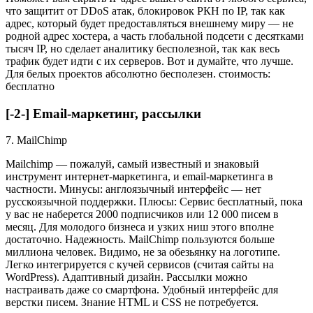
что защитит от DDoS атак, блокировок РКН по IP, так как
адрес, который будет предоставляться внешнему миру — не
родной адрес хостера, а часть глобальной подсети с десятками
тысяч IP, но сделает аналитику бесполезной, так как весь
трафик будет идти с их серверов. Вот и думайте, что лучше.
Для белых проектов абсолютно бесполезен. стоимость:
бесплатно
[-2-] Email-маркетинг, рассылки
7. MailChimp
Mailchimp — пожалуй, самый известный и знаковый
инструмент интернет-маркетинга, и email-маркетинга в
частности. Минусы: англоязычный интерфейс — нет
русскоязычной поддержки. Плюсы: Сервис бесплатный, пока
у вас не наберется 2000 подписчиков или 12 000 писем в
месяц. Для молодого бизнеса и узких ниш этого вполне
достаточно. Надежность. MailChimp пользуются больше
миллиона человек. Видимо, не за обезьянку на логотипе.
Легко интегрируется с кучей сервисов (считая сайты на
WordPress). Адаптивный дизайн. Рассылки можно
настраивать даже со смартфона. Удобный интерфейс для
верстки писем. Знание HTML и CSS не потребуется.