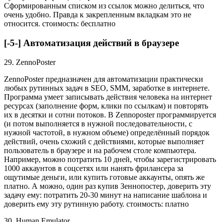
Сформированным списком из ссылок можно делиться, что
очень удобно. Правда к закрепленным вкладкам это не
относится. стоимость: бесплатно
[-5-] Автоматизация действий в браузере
29. ZennoPoster
ZennoPoster предназначен для автоматизации практически
любых рутинных задач в SEO, SMM, заработке в интернете.
Программа умеет записывать действия человека на интернет
ресурсах (заполнение форм, клики по ссылкам) и повторять
их в десятки и сотни потоков. В Zennoposter программируется
(и потом выполняется в нужной последовательности, с
нужной частотой, в нужном объеме) определённый порядок
действий, очень схожий с действиями, которые выполняет
пользователь в браузере и на рабочем столе компьютера.
Например, можно потратить 10 дней, чтобы зарегистрировать
1000 аккаунтов в соцсетях или нанять фрилансера за
ощутимые деньги, или купить готовые аккаунты, опять же
платно. А можно, один раз купив Зеннопостер, доверить эту
задачу ему: потратить 20-30 минут на написание шаблона и
доверить ему эту рутинную работу. стоимость: платно
30. Human Emulator