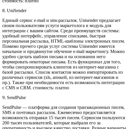
стоимость: платно
8. UniSender
Единый сервис e-mail и sms-рассылок. Unisender предлагает
своим пользователям услуги маркетолога и модуль для
интеграции с вашим сайтом. Среди преимуществ системы:
удобный интерфейс, управление списками, быстрая
персональная рассылка, HTML-шаблоны электронных писем.
Помимо прочего среди услуг системы Unisender имеется
начальное и продвинутое обучение e-mail маркетингу. Можно
удобно сделать шаблон письма и на основании него
формировать некоторые письма. Есть функционал для того,
чтобы синхронизировать клиентов из интернет-магазина с
базой рассылки. Список контактов можно импортировать из
различных сервисов (xls, апикей, из интернет-магазинов и
пр.). Также при необходимости есть возможность интеграции
с CMS и CRM. стоимость: платно
9. SendPulse
SendPulse — платформа для создания транзакционных писем,
SMS и почтовых рассылок. Ежемесячно предоставляется
возможность отправки 15 тысяч писем. Сервисом пользуются
200 тысяч пользователей, которые выбрали его за
оперативность и высокое качество доставки. Разные варианты