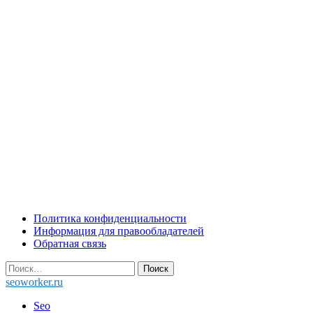
Skip
Политика конфиденциальности
to
Информация для правообладателей
content
Обратная связь
Найти:
seoworker.ru
Seo