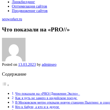
Линкбилдинг
Оптимизация сайтов
Продвижение сайтов
seoworker.ru
Что показали на «PRO//»⁠⁠
Posted on
13.03.2023
by
adminseo
Содержание
Что показали на «PRO//Движение.Экспо» ⁠ ⁠
Как я чуть не замерз в индийском поезде⁠ ⁠
В Московском метро открыли новую станцию Пыхтино: в соцсет
Кто к бабуле, а кто и к дедуле⁠ ⁠