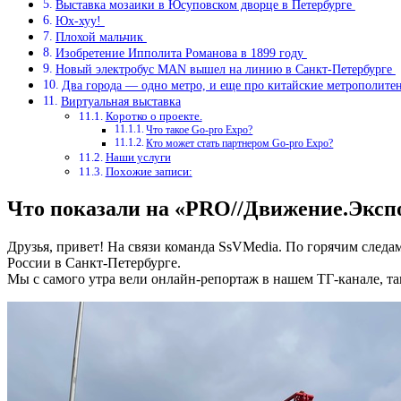
Выставка мозаики в Юсуповском дворце в Петербурге⁠ ⁠
Юх-хуу!⁠ ⁠
Плохой мальчик⁠ ⁠
Изобретение Ипполита Романова в 1899 году⁠ ⁠
Новый электробус MAN вышел на линию в Санкт-Петербурге⁠ ⁠
Два города — одно метро, и еще про китайские метрополитены
Виртуальная выставка
Коротко о проекте.
Что такое Go-pro Expo?
Кто может стать партнером Go-pro Expo?
Наши услуги
Похожие записи:
Что показали на «PRO//Движение.Экспо» 
Друзья, привет! На связи команда SsVMedia. По горячим след
России в Санкт-Петербурге.
Мы с самого утра вели онлайн-репортаж в нашем ТГ-канале, та