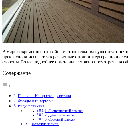
В мире современного дизайна и строительства существует нечт
прекрасно вписывается в различные стили интерьера, но и слу
стороны. Более подробнее о материале можно посмотреть на с
Содержание
Планкен. Не просто древесина
Фасады и интерьеры
Виды планкена
1. Лиственничный планкен
2. Дубовый планкен
3. Сосновый планкен
Похожие записи: