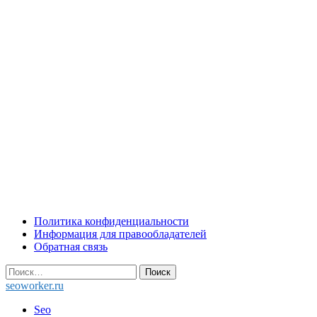
Skip
Политика конфиденциальности
to
Информация для правообладателей
content
Обратная связь
Найти:
seoworker.ru
Seo