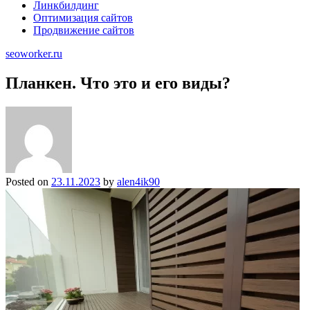
Линкбилдинг
Оптимизация сайтов
Продвижение сайтов
seoworker.ru
Планкен. Что это и его виды?
Posted on
23.11.2023
by
alen4ik90