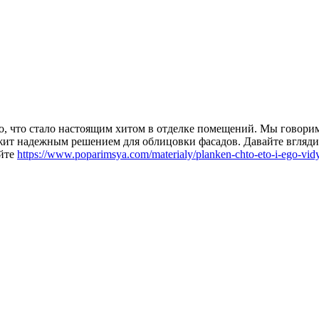
о, что стало настоящим хитом в отделке помещений. Мы говорим
жит надежным решением для облицовки фасадов. Давайте вглядим
айте
https://www.poparimsya.com/materialy/planken-chto-eto-i-ego-vid