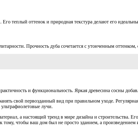
Его теплый оттенок и природная текстура делают его идеальным
элитарности. Прочность дуба сочетается с утонченным оттенком,
рактичность и функциональность. Яркая древесина сосны добавля
ранять свой первозданный вид при правильном уходе. Регулярна
и ультрафиолетовые лучи.
материал, а настоящий тренд в мире дизайна и строительства. Ег
 тому, чтобы ваш дом был не просто зданием, а произведением и