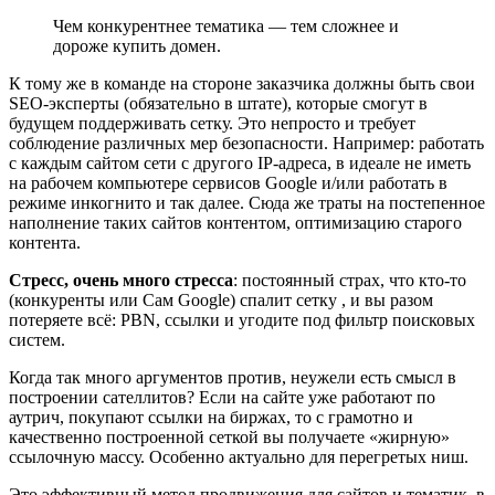
Чем конкурентнее тематика — тем сложнее и
дороже купить домен.
К тому же в команде на стороне заказчика должны быть свои
SEO-эксперты (обязательно в штате), которые смогут в
будущем поддерживать сетку. Это непросто и требует
соблюдение различных мер безопасности. Например: работать
с каждым сайтом сети с другого IP-адреса, в идеале не иметь
на рабочем компьютере сервисов Google и/или работать в
режиме инкогнито и так далее. Сюда же траты на постепенное
наполнение таких сайтов контентом, оптимизацию старого
контента.
Стресс, очень много стресса
: постоянный страх, что кто-то
(конкуренты или Сам Google) спалит сетку , и вы разом
потеряете всё: PBN, ссылки и угодите под фильтр поисковых
систем.
Когда так много аргументов против, неужели есть смысл в
построении сателлитов? Если на сайте уже работают по
аутрич, покупают ссылки на биржах, то с грамотно и
качественно построенной сеткой вы получаете «жирную»
ссылочную массу. Особенно актуально для перегретых ниш.
Это эффективный метод продвижения для сайтов и тематик, в