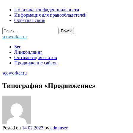
Skip
Политика конфиденциальности
to
Информация для правообладателей
content
Обратная связь
Найти:
seoworker.ru
Seo
Линкбилдинг
Оптимизация сайтов
Продвижение сайтов
seoworker.ru
Типография «Продвижение»
Posted on
14.02.2023
by
adminseo