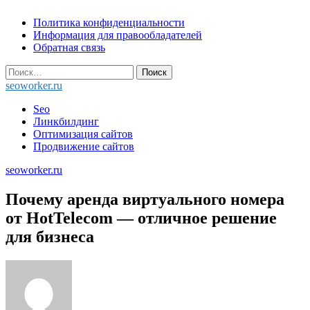
Skip
Политика конфиденциальности
to
Информация для правообладателей
content
Обратная связь
Найти:
seoworker.ru
Seo
Линкбилдинг
Оптимизация сайтов
Продвижение сайтов
seoworker.ru
Почему аренда виртуального номера
от HotTelecom — отличное решение
для бизнеса