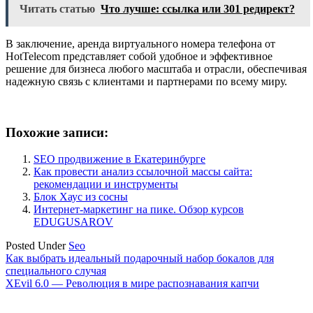
Читать статью
Что лучше: ссылка или 301 редирект?
В заключение, аренда виртуального номера телефона от
HotTelecom представляет собой удобное и эффективное
решение для бизнеса любого масштаба и отрасли, обеспечивая
надежную связь с клиентами и партнерами по всему миру.
Похожие записи:
SEO продвижение в Екатеринбурге
Как провести анализ ссылочной массы сайта:
рекомендации и инструменты
Блок Хаус из сосны
Интернет-маркетинг на пике. Обзор курсов
EDUGUSAROV
Posted Under
Seo
Навигация
Как выбрать идеальный подарочный набор бокалов для
специального случая
по
XEvil 6.0 — Революция в мире распознавания капчи
записям