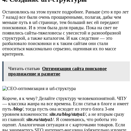
Остановлюсь на этом пункте подробнее. Раньше (это я про лет
7 назад) все были очень прошаренными, полагая, дабы чем
меньше путь в url странице, тем больший вес ей передают
поисковики. И в этом была доля правды. Пока на свет не
появились сайты-тяжеловесы с увесистой и разнообразной
структурой, а также каталогом. И как следствие — это
разбаловало поисковики и к таким сайтам они стали
относиться максимально серьезно, оценивая их по массе
критериев.
Читать статью
Оптимизация сайта поисковое
продвижение и развитие
Короче, я к чему? Делайте структуру человекопонятной. ЧПУ
— классика жанра на все времена. Если статья в блоге и имеет
путь
/blog/
, тогда пусть она исходит из этого блога 3-им
уровнем вложенности:
site.ru/blog/statya1/
, а не вторым сразу
из главной:
site.ru/statya1/
. Я сомневаюсь, что роботы это
оценят. Аналогичная ситуация и с карточками товаров. Если
вы занимаетесь SEO интернет-магазина (обязательно изучите