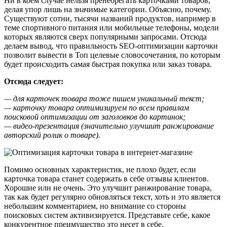
Ни в коем случае нельзя пренебрегать карточками товаров,
делая упор лишь на значимые категории. Объясню, почему.
Существуют сотни, тысячи названий продуктов, например в
теме спортивного питания или мобильные телефоны, модели
которых являются сверх популярными запросами. Отсюда
делаем вывод, что правильность SEO-оптимизации карточки
позволит вывести в Топ целевые словосочетания, по которым
будет происходить самая быстрая покупка или заказ товара.
Отсюда следует:
— для карточек товара тоже пишем уникальный текст;
— карточку товара оптимизируем по всем правилам
поисковой оптимизации от заголовков до картинок;
— видео-презентация (значительно улучшит ранжирование
авторский ролик о товаре).
Помимо основных характеристик, не плохо будет, если
карточка товара станет содержать в себе отзывы клиентов.
Хорошие или не очень. Это улучшит ранжирование товара,
так как будет регулярно обновляться текст, хоть и это является
небольшим комментарием, но внимание со стороны
поисковых систем активизируется. Представьте себе, какое
конкурентное преимущество это несет в себе.