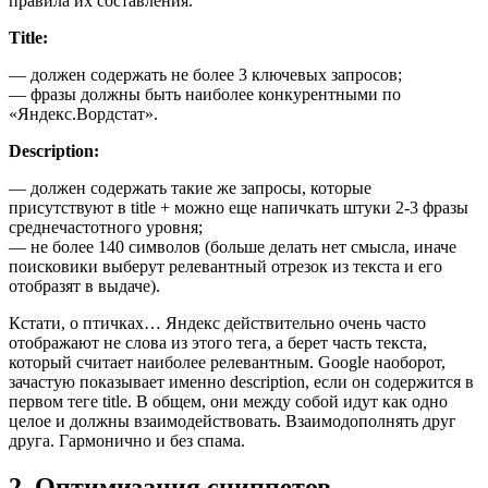
правила их составления.
Title:
— должен содержать не более 3 ключевых запросов;
— фразы должны быть наиболее конкурентными по
«Яндекс.Вордстат».
Description:
— должен содержать такие же запросы, которые
присутствуют в title + можно еще напичкать штуки 2-3 фразы
среднечастотного уровня;
— не более 140 символов (больше делать нет смысла, иначе
поисковики выберут релевантный отрезок из текста и его
отобразят в выдаче).
Кстати, о птичках… Яндекс действительно очень часто
отображают не слова из этого тега, а берет часть текста,
который считает наиболее релевантным. Google наоборот,
зачастую показывает именно description, если он содержится в
первом теге title. В общем, они между собой идут как одно
целое и должны взаимодействовать. Взаимодополнять друг
друга. Гармонично и без спама.
2. Оптимизация сниппетов