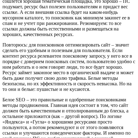
сошлется хорошая тематическая площадка, это хорошо – ПС
подумает, ресурс был полезен пользователям и придаст вес
ссылке. А если внешняя ссылка будет на каком-нибудь
мусорном каталоге, то поисковик как минимум закинет ее в
спам и не учтет при ранжировании. Резюмируем: то все
ссылки должны быть естественными и размещаться на
хороших, качественных ресурсах.
Повторюсь: для поисковиков оптимизировать сайт – значит
сделать его удобным и полезным для пользователя. Если
контент ресурса релевантен поисковому запросу, у него все в
порядке с доверием поисковых систем, пользователю удобно с
ним работать и о нем говорят люди, то все будет хорошо.
Ресурс займет законное место в органической выдаче и может
быть даже получит свою долю трафика. Белые методы
безопасны, но их эффективность и скорость невысока. Но на
то они и белые: пушистые и не кусаются.
Белое SEO – это правильные и одобренные поисковиками
методы продвижения. Главная идея состоит в том, что сайт
должен быть качественным и отполированным до блеска, а
остальное приложится (как – другой вопрос). По логике
«Яндекса» и «Гугла» о хорошими ресурсами просто
пользуются, а потом рекомендуют и от этого появляются
ссылки и улучшаются поведенческие факторы. И именно по