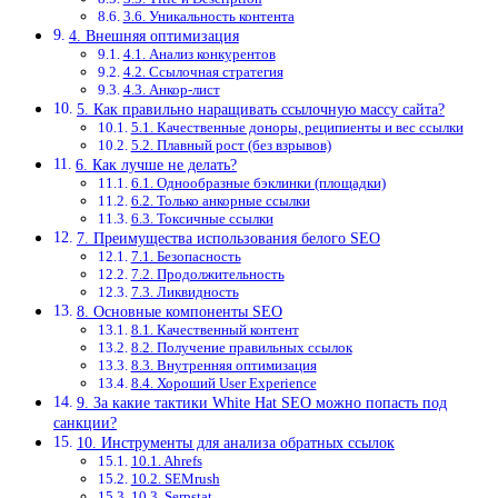
3.6. Уникальность контента
4. Внешняя оптимизация
4.1. Анализ конкурентов
4.2. Ссылочная стратегия
4.3. Анкор-лист
5. Как правильно наращивать ссылочную массу сайта?
5.1. Качественные доноры, реципиенты и вес ссылки
5.2. Плавный рост (без взрывов)
6. Как лучше не делать?
6.1. Однообразные бэклинки (площадки)
6.2. Только анкорные ссылки
6.3. Токсичные ссылки
7. Преимущества использования белого SЕО
7.1. Безопасность
7.2. Продолжительность
7.3. Ликвидность
8. Основные компоненты SEO
8.1. Качественный контент
8.2. Получение правильных ссылок
8.3. Внутренняя оптимизация
8.4. Хороший User Experience
9. За какие тактики White Hat SEO можно попасть под
санкции?
10. Инструменты для анализа обратных ссылок
10.1. Ahrefs
10.2. SEMrush
10.3. Serpstat