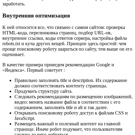
заработать.
Внутренняя оптимизация
К ней относится все, что связано с самим сайтом: проверка
HTML-кода, перелинковка страниц, подбор URL-ов,
внутренние ссылки, коды ответов сервера, настройка файла
robots.txt и куча других вещей. Принцип здесь простой: чем
проще поисковому роботу шариться по сайту, тем выше он его
оценивает.
В качестве примера приведем рекомендации Google и
«Яндекса». Первый советует :
Правильно заполнять title и description. Их содержание
должно соответствовать контенту страницы.
Продумать структуру сайта.
Следовать рекомендациям по размещению изображений,
видео: менять название файла в соответствии с его
содержанием, заполнять title и alt и так далее.
Открывать поисковому роботу доступ к файлам CSS и
JavaScript.
Размещать важный и полезный контент на главной
странице. Иначе робот подумает, что пользователям
сложно до него добраться.