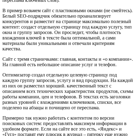
переспама ключевых слов).
В пример возьмем сайт с пластиковыми окнами (не смейтесь).
Белый SEO-подрядчик обязательно проанализирует
конкурентов и разместит на странице максимально полезный
контент: создаст отдельную страницу под каждую услугу, тип
окна и группу запросов. Он проследит, чтобы плотность
вхождения ключей в тексте была оптимальной, а сами
материалы были уникальными и отвечали критериям
качества.
Сайт с тремя страничками: главная, контакты и «о компании».
На главной есть небольшое описание услуг и телефон.
Оптимизатор создал отдельную целевую страницу под
каждую группу запросов, услугу и вид продукции. На каждой
из них он разместил хороший. качественный текст с
описанием всех технических характеристик продуктов, схемы
работы компании, цен и телефонов. В текстах есть заголовки
разных уровней с вхождениями ключевиков, списки, все
поделено на абзацы и почищено от переспама.
Примерно так нужно работать с контентом по версии
поисковых систем: предоставлять максимум информации в
удобном формате. Если на сайте все это есть, «Яндекс» и
«Гугл» поставят ему плюсик в журнал – пятерку еще нужно