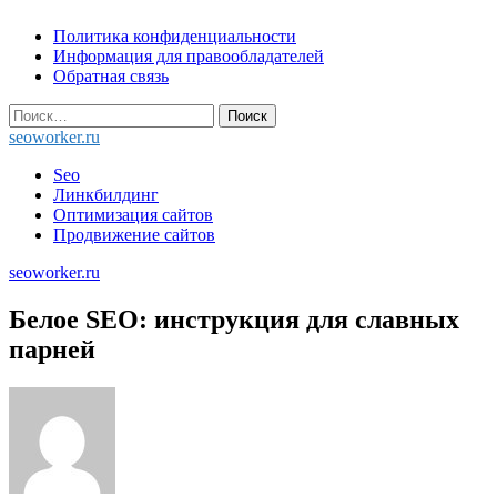
Skip
Политика конфиденциальности
to
Информация для правообладателей
content
Обратная связь
Найти:
seoworker.ru
Seo
Линкбилдинг
Оптимизация сайтов
Продвижение сайтов
seoworker.ru
Белое SEO: инструкция для славных
парней