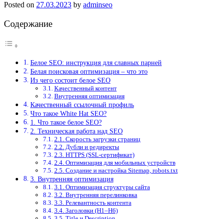
Posted on
27.03.2023
by
adminseo
Содержание
Белое SEO: инструкция для славных парней
Белая поисковая оптимизация – что это
Из чего состоит белое SEO
Качественный контент
Внутренняя оптимизация
Качественный ссылочный профиль
Что такое White Hat SEO?
1. Что такое белое SEO?
2. Техническая работа над SEO
2.1. Скорость загрузки страниц
2.2. Дубли и редиректы
2.3. HTTPS (SSL-сертификат)
2.4. Оптимизация для мобильных устройств
2.5. Создание и настройка Sitemap, robots.txt
3. Внутренняя оптимизация
3.1. Оптимизация структуры сайта
3.2. Внутренняя перелинковка
3.3. Релевантность контента
3.4. Заголовки (Н1–Н6)
3.5. Title и Description