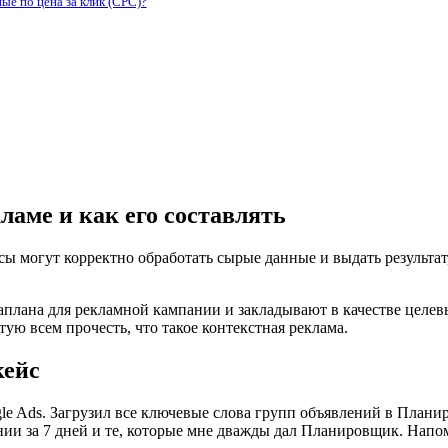
е по цена за клик (CPC)?
ламе и как его составлять
сы могут корректно обработать сырые данные и выдать результа
аплана для рекламной кампании и закладывают в качестве цел
тую всем прочесть, что такое контекстная реклама.
кейс
le Ads. Загрузил все ключевые слова групп объявлений в Плани
ии за 7 дней и те, которые мне дважды дал Планировщик. Напо