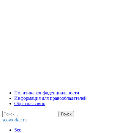
Skip
Политика конфиденциальности
to
Информация для правообладателей
content
Обратная связь
Найти:
seoworker.ru
Seo