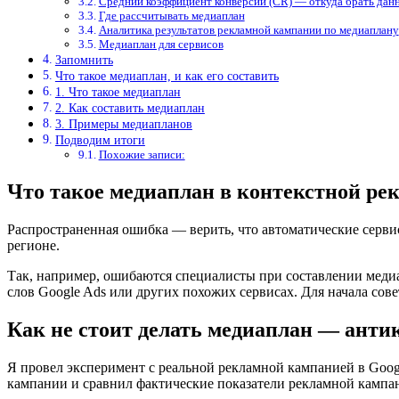
Средний коэффициент конверсии (CR) — откуда брать данны
Где рассчитывать медиаплан
Аналитика результатов рекламной кампании по медиаплану
Медиаплан для сервисов
Запомнить
Что такое медиаплан, и как его составить
1. Что такое медиаплан
2. Как составить медиаплан
3. Примеры медиапланов
Подводим итоги
Похожие записи:
Что такое медиаплан в контекстной рек
Распространенная ошибка — верить, что автоматические серви
регионе.
Так, например, ошибаются специалисты при составлении меди
слов Google Ads или других похожих сервисах. Для начала сове
Как не стоит делать медиаплан — анти
Я провел эксперимент с реальной рекламной кампанией в Goog
кампании и сравнил фактические показатели рекламной кампан