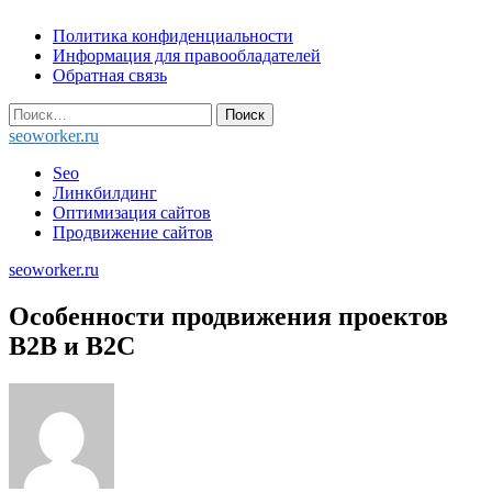
Skip
Политика конфиденциальности
to
Информация для правообладателей
content
Обратная связь
Найти:
seoworker.ru
Seo
Линкбилдинг
Оптимизация сайтов
Продвижение сайтов
seoworker.ru
Особенности продвижения проектов
B2B и B2C