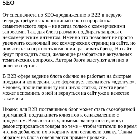
SEO
От специалиста по SEO-продвижению в B2B в первую
очередь требуется кропотливый сбор и проработка
семантического ядра – не всегда только с коммерческими
запросами. Так, для блога разумно подбирать запросы с
некоммерческим интентом. Именно это позволяет не просто
увеличить ссылочный вес коммерческих страниц на сайте, но
повысить экспертность компании, развивать бренд. На сайт
будут приходить люди, желающие разобраться в актуальных
тематических вопросах. Авторы блога выступят для них в
роли экспертов.
В B2B-сфере ведение блога обычно не работает на быстрые
продажи и конверсии, зато формирует лояльность «вдолгую».
Человек, прочитавший ту или иную статью, спустя время
может вспомнить о ней и вернуться на сайт уже в качестве
заказчика.
Нюанс: для B2B-поставщиков блог может стать своеобразной
приманкой, подталкивать клиентов к ознакомлению с
продуктом. Ведь в статьях, помимо экспертности, могут
демонстрироваться товары по теме – чтобы читатели во время
чтения добавляли их в корзину или оставляли заявку. Таким
образом из блога совершаются прямые продажи.