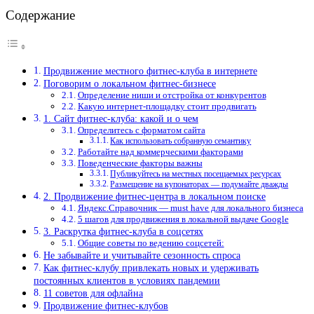
Содержание
Продвижение местного фитнес-клуба в интернете
Поговорим о локальном фитнес-бизнесе
Определение ниши и отстройка от конкурентов
Какую интернет-площадку стоит продвигать
1. Сайт фитнес-клуба: какой и о чем
Определитесь с форматом сайта
Как использовать собранную семантику
Работайте над коммерческими факторами
Поведенческие факторы важны
Публикуйтесь на местных посещаемых ресурсах
Размещение на купонаторах — подумайте дважды
2. Продвижение фитнес-центра в локальном поиске
Яндекс.Справочник — must have для локального бизнеса
5 шагов для продвижения в локальной выдаче Google
3. Раскрутка фитнес-клуба в соцсетях
Общие советы по ведению соцсетей:
Не забывайте и учитывайте сезонность спроса
Как фитнес-клубу привлекать новых и удерживать
постоянных клиентов в условиях пандемии
11 советов для офлайна
Продвижение фитнес-клубов