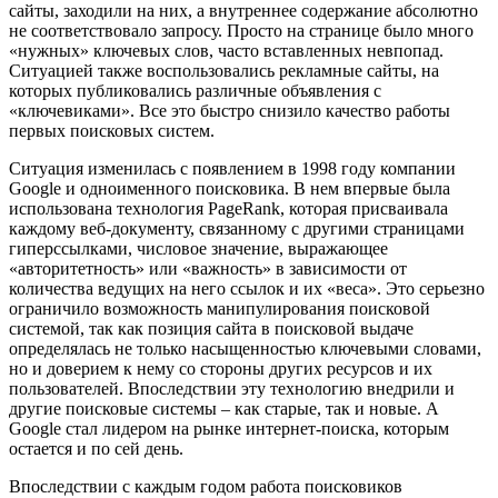
сайты, заходили на них, а внутреннее содержание абсолютно
не соответствовало запросу. Просто на странице было много
«нужных» ключевых слов, часто вставленных невпопад.
Ситуацией также воспользовались рекламные сайты, на
которых публиковались различные объявления с
«ключевиками». Все это быстро снизило качество работы
первых поисковых систем.
Ситуация изменилась с появлением в 1998 году компании
Google и одноименного поисковика. В нем впервые была
использована технология PageRank, которая присваивала
каждому веб-документу, связанному с другими страницами
гиперссылками, числовое значение, выражающее
«авторитетность» или «важность» в зависимости от
количества ведущих на него ссылок и их «веса». Это серьезно
ограничило возможность манипулирования поисковой
системой, так как позиция сайта в поисковой выдаче
определялась не только насыщенностью ключевыми словами,
но и доверием к нему со стороны других ресурсов и их
пользователей. Впоследствии эту технологию внедрили и
другие поисковые системы – как старые, так и новые. А
Google стал лидером на рынке интернет-поиска, которым
остается и по сей день.
Впоследствии с каждым годом работа поисковиков