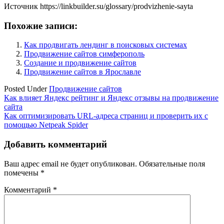
Источник
https://linkbuilder.su/glossary/prodvizhenie-sayta
Похожие записи:
Как продвигать лендинг в поисковых системах
Продвижение сайтов симферополь
Создание и продвижение сайтов
Продвижение сайтов в Ярославле
Posted Under
Продвижение сайтов
Навигация
Как влияет Яндекс рейтинг и Яндекс отзывы на продвижение
сайта
по
Как оптимизировать URL-адреса страниц и проверить их с
записям
помощью Netpeak Spider
Добавить комментарий
Ваш адрес email не будет опубликован.
Обязательные поля
помечены
*
Комментарий
*