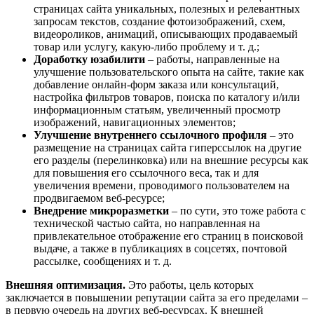
страницах сайта уникальных, полезных и релевантных
запросам текстов, создание фотоизображений, схем,
видеороликов, анимаций, описывающих продаваемый
товар или услугу, какую-либо проблему и т. д.;
Доработку юзабилити
– работы, направленные на
улучшение пользовательского опыта на сайте, такие как
добавление онлайн-форм заказа или консультаций,
настройка фильтров товаров, поиска по каталогу и/или
информационным статьям, увеличенный просмотр
изображений, навигационных элементов;
Улучшение внутреннего ссылочного профиля
– это
размещение на страницах сайта гиперссылок на другие
его разделы (перелинковка) или на внешние ресурсы как
для повышения его ссылочного веса, так и для
увеличения времени, проводимого пользователем на
продвигаемом веб-ресурсе;
Внедрение микроразметки
– по сути, это тоже работа с
технической частью сайта, но направленная на
привлекательное отображение его страниц в поисковой
выдаче, а также в публикациях в соцсетях, почтовой
рассылке, сообщениях и т. д.
Внешняя оптимизация.
Это работы, цель которых
заключается в повышении репутации сайта за его пределами –
в первую очередь на других веб-ресурсах. К внешней