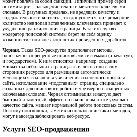
может повлечь за собой санкции. Типичный пример серой
оптимизации – насыщение текста и метатегов ключевыми
словами. В разумных пределах, не вредящих качеству и
содержательности контента, это допускается, но чрезмерное
количество невпопад вставленных ключевиков приведет к
ухудшению ранжирования страницы. В таких случаях
модератор поисковой системы берет на себя оценку
«законности» или «незаконности» проведенных доработок.
Черная.
Такая SEO-раскрутка предполагает методы,
однозначно запрещенные поисковыми системами (а зачастую,
и государством). К ним относятся, например, создание
множества небольших страниц-саттеллитов или взлом
сторонних ресурсов для размещения автоматически
меняющихся ссылок для увеличения ссылочного профиля
сайта, использование «подставных» страниц, специально
созданных для поискового робота и чрезмерно насыщенных
ключевыми словами. Черная оптимизация зачастую дает
быстрый и заметный эффект, но в конечном итоге ухудшает
качество сайта, мешает нормальной работе поисковых систем.
Поэтому поисковики, заметив использование таких методов,
могут навсегда заблокировать веб-ресурс.
Услуги SEO-продвижения