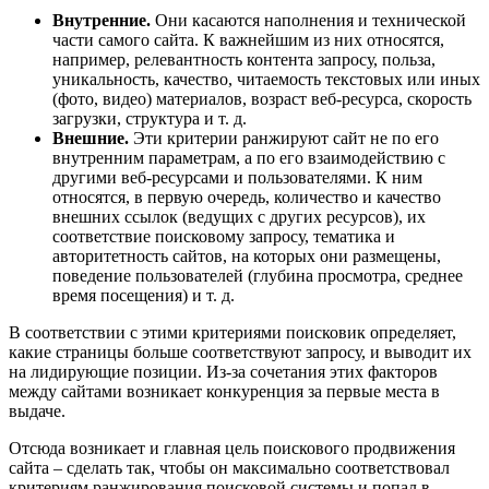
Внутренние.
Они касаются наполнения и технической
части самого сайта. К важнейшим из них относятся,
например, релевантность контента запросу, польза,
уникальность, качество, читаемость текстовых или иных
(фото, видео) материалов, возраст веб-ресурса, скорость
загрузки, структура и т. д.
Внешние.
Эти критерии ранжируют сайт не по его
внутренним параметрам, а по его взаимодействию с
другими веб-ресурсами и пользователями. К ним
относятся, в первую очередь, количество и качество
внешних ссылок (ведущих с других ресурсов), их
соответствие поисковому запросу, тематика и
авторитетность сайтов, на которых они размещены,
поведение пользователей (глубина просмотра, среднее
время посещения) и т. д.
В соответствии с этими критериями поисковик определяет,
какие страницы больше соответствуют запросу, и выводит их
на лидирующие позиции. Из-за сочетания этих факторов
между сайтами возникает конкуренция за первые места в
выдаче.
Отсюда возникает и главная цель поискового продвижения
сайта – сделать так, чтобы он максимально соответствовал
критериям ранжирования поисковой системы и попал в