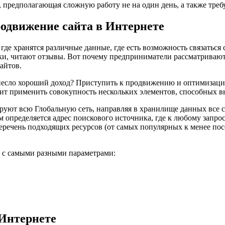
 предполагающая сложную работу не на один день, а также треб
родвижение сайта в Интернете
где хранятся различные данные, где есть возможность связаться 
и, читают отзывы. Вот почему предприниматели рассматривают 
айтов.
инесло хороший доход? Приступить к продвижению и оптимизации
чит применить совокупность нескольких элементов, способных в
руют всю Глобальную сеть, направляя в хранилище данных все с
 определяется адрес поискового источника, где к любому запрос
т перечень подходящих ресурсов (от самых популярных к менее 
т с самыми разными параметрами:
Интернете