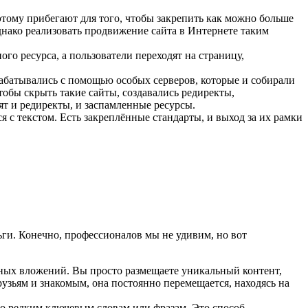
 этому прибегают для того, чтобы закрепить как можно больше
нако реализовать продвижение сайта в Интернете таким
го ресурса, а пользователи переходят на страницу,
абатывались с помощью особых серверов, которые и собирали
тобы скрыть такие сайты, создавались редиректы,
ят и редиректы, и заспамленные ресурсы.
я с текстом. Есть закреплённые стандарты, и выход за их рамки
ьги. Конечно, профессионалов мы не удивим, но вот
ьных вложений. Вы просто размещаете уникальный контент,
узьям и знакомым, она постоянно перемещается, находясь на
о редким ключевым словам или фразам. Это способ