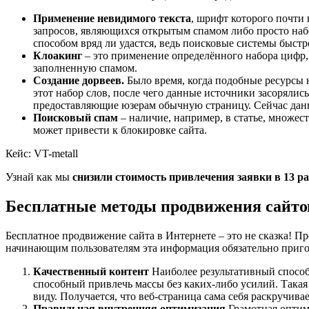
Применение невидимого текста
, шрифт которого почти 
запросов, являющихся открытым спамом либо просто наб
способом вряд ли удастся, ведь поисковые системы быст
Клоакинг
– это применение определённого набора цифр, 
заполненную спамом.
Создание дорвеев.
Было время, когда подобные ресурсы 
этот набор слов, после чего данные источники засорялис
предоставляющие юзерам обычную страницу. Сейчас данный
Поисковый спам
– наличие, например, в статье, множес
может привести к блокировке сайта.
Кейс: VT-metall
Узнай как мы
снизили стоимость привлечения заявки в 13 ра
Бесплатные методы продвижения сайто
Бесплатное продвижение сайта в Интернете – это не сказка! П
начинающим пользователям эта информация обязательно приго
Качественный контент
Наиболее результативный способ
способный привлечь массы без каких-либо усилий. Такая
виду. Получается, что веб-страница сама себя раскручивае
Правильная внутренняя оптимизация
Грамотная оптим