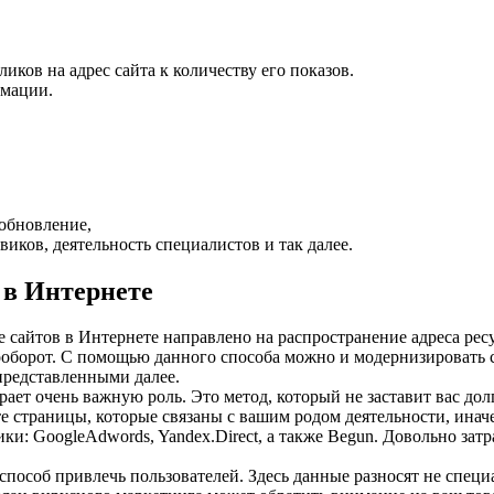
ов на адрес сайта к количеству его показов.
рмации.
обновление,
иков, деятельность специалистов и так далее.
 в Интернете
айтов в Интернете направлено на распространение адреса ресур
оборот. С помощью данного способа можно и модернизировать са
 представленными далее.
ает очень важную роль. Это метод, который не заставит вас до
 те страницы, которые связаны с вашим родом деятельности, ина
и: GoogleAdwords, Yandex.Direct, а также Begun. Довольно затр
пособ привлечь пользователей. Здесь данные разносят не специ