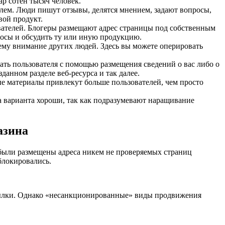
р сотен тысяч человек.
елем. Люди пишут отзывы, делятся мнением, задают вопросы,
вой продукт.
вателей. Блогеры размещают адрес страницы под собственным
росы и обсудить ту или иную продукцию.
нему внимание других людей. Здесь вы можете оперировать
ть пользователя с помощью размещения сведений о вас либо о
анном разделе веб-ресурса и так далее.
е материалы привлекут больше пользователей, чем просто
ба варианта хороши, так как подразумевают наращивание
азина
м были размещены адреса никем не проверяемых страниц
блокировались.
ссылки. Однако «несанкционированные» виды продвижения