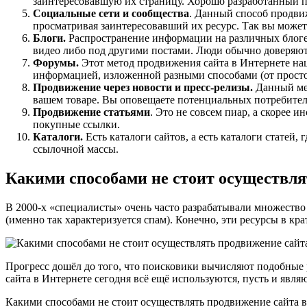
заинтересовавшую их страницу. Хорошо разработанный пл
Социальные сети и сообщества
. Данный способ продви
просматривая заинтересовавший их ресурс. Так вы можете
Блоги.
Распространение информации на различных блогер
видео либо под другими постами. Люди обычно доверяют
Форумы.
Этот метод продвижения сайта в Интернете нац
информацией, изложенной разными способами (от простой
Продвижение через новости и пресс-релизы.
Данный мет
вашем товаре. Вы оповещаете потенциальных потребителей
Продвижение статьями
. Это не совсем пиар, а скорее
покупные ссылки.
Каталоги.
Есть каталоги сайтов, а есть каталоги статей
ссылочной массы.
Какими способами не стоит осуществля
В 2000-х «специалисты» очень часто разрабатывали множество
(именно так характеризуется спам). Конечно, эти ресурсы в кр
Прогресс дошёл до того, что поисковики вычисляют подобные
сайта в Интернете сегодня всё ещё используются, пусть и явля
Какими способами не стоит осуществлять продвижение сайта в