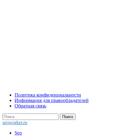
Skip
Политика конфиденциальности
to
Информация для правообладателей
content
Обратная связь
Найти:
seoworker.ru
Seo