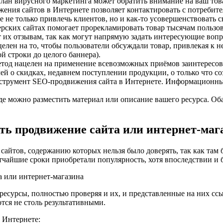
ан вирусного маркетинга может обратить внимание на ваш това
жения сайтов в Интернете позволяет контактировать с потребит
 не только привлечь клиентов, но и как-то усовершенствовать с
ских сайтах помогает прорекламировать товар тысячам пользо
 их отзывам, так как могут напрямую задать интересующие воп
елен на то, чтобы пользователи обсуждали товар, привлекая к 
 строки до целого баннера).
од нацелен на применение всевозможных приёмов заинтересова
 о скидках, недавнем поступлении продукции, о только что созд
 инструмент SEO-продвижения сайта в Интернете. Информационны
, где можно разместить материал или описание вашего ресурса. О
ть продвижение сайта или интернет-маг
 сайтов, содержанию которых нельзя было доверять, так как та
атчайшие сроки приобретали популярность, хотя впоследствии и 
 ресурсы, полностью проверяя и их, и представленные на них 
ются не столь результативными.
 Интернете: