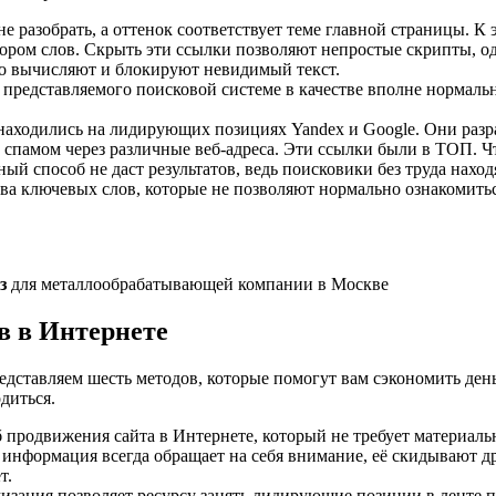
не разобрать, а оттенок соответствует теме главной страницы. К
ором слов. Скрыть эти ссылки позволяют непростые скрипты, од
ро вычисляют и блокируют невидимый текст.
представляемого поисковой системе в качестве вполне нормально
находились на лидирующих позициях Yandex и Google. Они разр
ь спамом через различные веб-адреса. Эти ссылки были в ТОП. Ч
 способ не даст результатов, ведь поисковики без труда наход
тва ключевых слов, которые не позволяют нормально ознакомитьс
з
для металлообрабатывающей компании в Москве
в в Интернете
редставляем шесть методов, которые помогут вам сэкономить ден
диться.
 продвижения сайта в Интернете, который не требует материал
 информация всегда обращает на себя внимание, её скидывают др
т.
изация позволяет ресурсу занять лидирующие позиции в ленте п