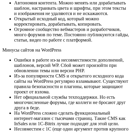
Автономия контента. Можно менять или дорабатывать
шаблон, настраивать цвета и шрифты, при этом тексты
и изображения не удаляются и не искажаются.
Открытый исходный код, который можно
корректировать, дорабатывать, копировать.
Огромное сообщество вебмастеров и разработчиков,
много форумов по теме. Постоянно публикуются гайды,
статьи, видео по работе с платформой.
Минусы сайтов на WordPress
Ошибки в работе из-за несовместимости дополнений,
шаблонов, версий WP. Сбой может произойти при
обновлении темы или версии PHP.
Из-за популярности CMS и открытого исходного кода
сайты на WordPress регулярно взламывают. Существуют
правила безопасности и плагины, которые защищают
проект от взлома.
Нет официальной службы техподдержки. Но есть
многочисленные форумы, где коллеги не бросают друг
друга в беде.
На WordPress сложно сделать функциональный
интернет-магазин с тысячами страниц. Такие CMS как
InSales или 1C-Bitrix лучше подходят для этой цели.
Несовместим с 1C (еще один аргумент против крупного