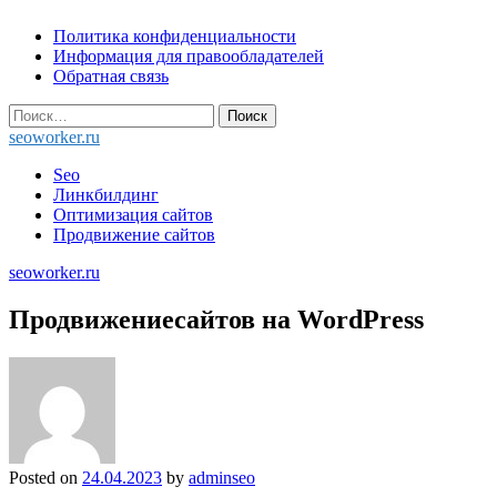
Skip
Политика конфиденциальности
to
Информация для правообладателей
content
Обратная связь
Найти:
seoworker.ru
Seo
Линкбилдинг
Оптимизация сайтов
Продвижение сайтов
seoworker.ru
Продвижениесайтов на WordPress
Posted on
24.04.2023
by
adminseo