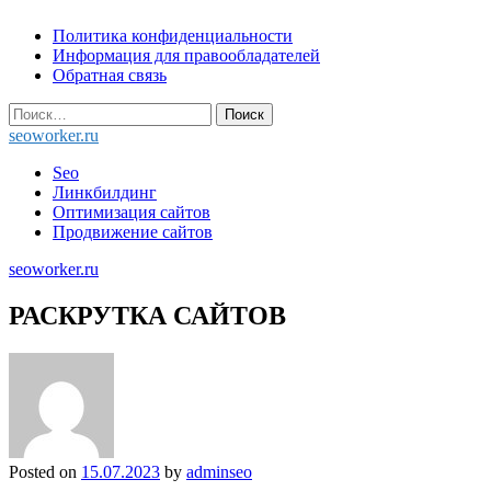
Skip
Политика конфиденциальности
to
Информация для правообладателей
content
Обратная связь
Найти:
seoworker.ru
Seo
Линкбилдинг
Оптимизация сайтов
Продвижение сайтов
seoworker.ru
РАСКРУТКА САЙТОВ
Posted on
15.07.2023
by
adminseo