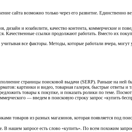
ение сайта возможно только через его развитие. Единственно ве
ия, дизайн и юзабилити, качество контента, коммерческие и пов
тся. Качественные ссылки продолжают работать. Вместо их покуп
учитывая все факторы. Методы, которые работали вчера, могут у
полнение страницы поисковой выдачи (SERP). Раньше на ней был
матов: картинки и видео, товарная галерея, быстрые ответы и та
 предложить товары к покупке, и показать ролики по теме. Посм
оммерческого — введем в поисковую строку запрос «купить бес
чками товаров из разных магазинов, которая появляется под пои
е. В нашем запросе есть слово «купить». По всем похожим запро