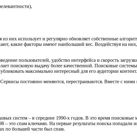
елевантности),
 из них использует и регулярно обновляет собственные алгори
знают, какие факторы имеют наибольший вес. Воздействуя на ни
ведение пользователей, удобство интерфейса и скорость загрузк
елает поисковую выдачу более качественной. Поисковые системы
публиковать максимально интересный для его аудитории контент
тра. Сервисы постоянно меняются, перестраиваются. Вместе с ними
овых систем – в середине 1990-х годов. В это время поисковы
998 – это спам ключами. На первые результаты поиска попадали 
х по большей части был спам.