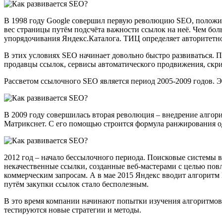
В 1998 году Google совершил первую революцию SEO, положив
вес страницы путём подсчёта важности ссылок на неё. Чем бол
упорядочивания Яндекс.Каталога. ТИЦ определяет авторитетнос
В этих условиях SEO начинает довольно быстро развиваться. 
продавцы ссылок, сервисы автоматического продвижения, скр
Рассветом ссылочного SEO является период 2005-2009 годов.
В 2009 году совершилась вторая революция – внедрение алго
Матрикснет. С его помощью строится формула ранжирования о
2012 год – начало бессылочного периода. Поисковые системы в
некачественные ссылки, созданные веб-мастерами с целью повл
коммерческим запросам. А в мае 2015 Яндекс вводит алгорит
путём закупки ссылок стало бесполезным.
В это время компании начинают попытки изучения алгоритмов 
тестируются новые стратегии и методы.