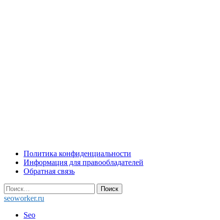
Skip
Политика конфиденциальности
to
Информация для правообладателей
content
Обратная связь
Найти:
seoworker.ru
Seo