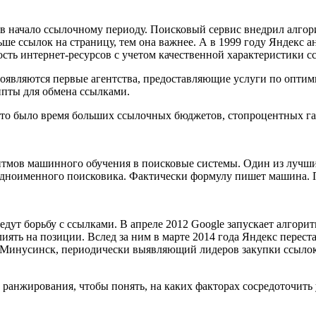
 начало ссылочному периоду. Поисковый сервис внедрил алгор
ьше ссылок на страницу, тем она важнее. А в 1999 году Яндекс
ть интернет-ресурсов с учетом качественной характеристики сс
Появляются первые агентства, предоставляющие услуги по оптим
ипты для обмена ссылками.
 Это было время больших ссылочных бюджетов, стопроцентных г
ритмов машинного обучения в поисковые системы. Один из лучш
дноименного поисковика. Фактически формулу пишет машина. По
едут борьбу с ссылками. В апреле 2012 Google запускает алгори
иять на позиции. Вслед за ним в марте 2014 года Яндекс перес
м Минусинск, периодически выявляющий лидеров закупки ссыло
ранжирования, чтобы понять, на каких факторах сосредоточить