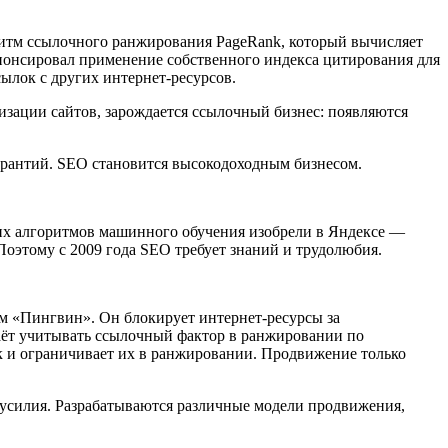
итм ссылочного ранжирования PageRank, который вычисляет
 анонсировал применение собственного индекса цитирования для
ылок с других интернет-ресурсов.
изации сайтов, зарождается ссылочный бизнес: появляются
арантий. SEO становится высокодоходным бизнесом.
их алгоритмов машинного обучения изобрели в Яндексе —
этому с 2009 года SEO требует знаний и трудолюбия.
тм «Пингвин». Он блокирует интернет-ресурсы за
таёт учитывать ссылочный фактор в ранжировании по
к и ограничивает их в ранжировании. Продвижение только
 усилия. Разрабатываются различные модели продвижения,