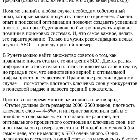
трафика (бывают исключения, но это отдельный разговор).
Помимо знаний в любом случае необходим собственный
опыт, который можно получить только со временем. Именно
опыт в поисковой оптимизации позволит создавать успешные
проекты, которые будут довольно быстро получать хорошие
позиции в поисковых системах. И, что самое важное, делать
это гарантированно. Только на чужих рекомендациях нельзя
изучить SEO — приведу простой пример.
В Рунете можно найти множество советов о том, как
правильно писать статьи с точки зрения SEO. Дается разная
информация относительно плотности ключевых слов в тексте,
но правда в том, что единственно верной и оптимальной
цифры просто не существует. Правильное решение в данном
случае — посмотреть плотность ключевых слов у конкурентов
в поисковой выдаче и вывести средний показатель.
Просто в свое время многие начитались советов вроде
«Статьи должны быть размером 2000–2500 знаков, плотность
ключевых слов — 4–5%», и интернет заполонили сайты с
подобным содержимым. Но это давно не работает, нет
оптимального процентного соотношения ключевых слов, нет
и оптимального размера для статьи. И подобных мелочей (на
самом деле, это не мелочи) в SEO очень много. О них
невозможно рассказать в одной статье, да и изучить их быстро