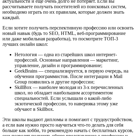
актуальности и еще очень долго не потеряет. Если вы
рассчитываете получать посетителей из поисковых систем,
необходимо играть по их правилам, которые должен знать
каждый.
Если хотите получить перспективную профессию или освоить
новый навык (будь то SEO, HTML, веб-программирование
или даже мобильная разработка), то посмотрите ТОП-3
лучших онлайн школ:
Нетология — одна из старейших школ интернет-
профессий. Основные направления — маркетинг,
управление, дизайн и программирование;
GeekBrains — специализируется, в первую очередь, на
обучении программистов. После интеграции в Mail
Group появились и другие профессии;
SkillBox — наиболее молодая из 3-х перечисленных
школ, но обладает наибольшим ассортиментом
специальностей. Если услышали о какой-либо
экзотической профессии, то наверняка этому уже
обучают в Skillbox.
Эти школы выдают дипломы и помогают с трудоустройством,
а если вам нужно просто научиться что-то делать для себя
больше как хобби, то рекомендую начать с бесплатных курсов,
они позволят получить общее представление о профессии и