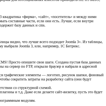
3 квадратика «фирма», «сайт», «посетитель» и между ними
ть составные части, если они есть. Лучше, если внутри
содержит базу данных и cms.
лицы видно, что лучше всего подходит Joomla 3». Из таблицы,
му выбрали Joomla 3, или, например, 1С Битрикс.
CMS! Просто опишите свои шаги. Создана пустая база данных
ы на сервер по FTP, открыли браузер и набрали в адресной
тся графические элементы — логотип, рисунок шапки, фоновый
тобы сократить затраты на разработку сайта (они будут
етствии со структурной схемой.
агины и т.д. Даже если делаете сайт-визитку, пусть это будет
программным модулям.