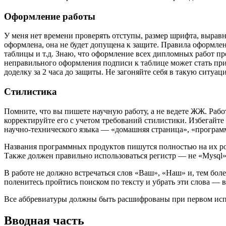
Оформление работы
У меня нет времени проверять отступы, размер шрифта, вырав
оформлена, она не будет допущена к защите. Правила оформле
таблицы и т.д. Знаю, что оформление всех дипломных работ пр
неправильного оформления подписи к таблице может стать прич
доделку за 2 часа до защиты. Не загоняйте себя в такую ситу
Стилистика
Помните, что вы пишете научную работу, а не ведете ЖЖ. Рабо
корректируйте его с учетом требований стилистики. Избегайт
научно-технического языка — «домашняя страница», «програм
Названия программных продуктов пишутся полностью на их родн
Также должен правильно использоваться регистр — не «Mysql
В работе не должно встречаться слов «Ваш», «Наш» и, тем более
поленитесь пройтись поиском по тексту и убрать эти слова — 
Все аббревиатуры должны быть расшифрованы при первом исп
Вводная часть