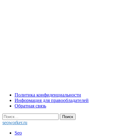
Skip
Политика конфиденциальности
to
Информация для правообладателей
content
Обратная связь
Найти:
seoworker.ru
Seo