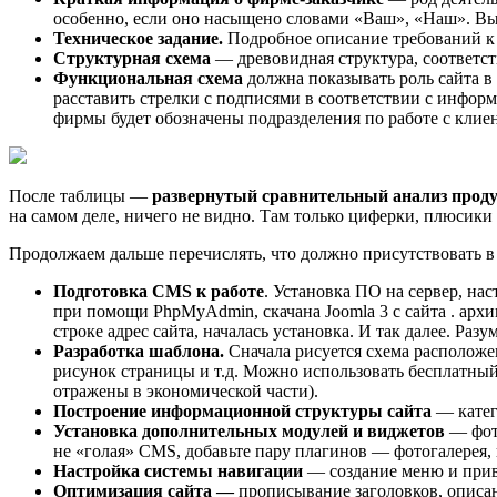
особенно, если оно насыщено словами «Ваш», «Наш». Вы
Техническое задание.
Подробное описание требований к в
Структурная схема
— древовидная структура, соответст
Функциональная схема
должна показывать роль сайта в
расставить стрелки с подписями в соответствии с инфор
фирмы будет обозначены подразделения по работе с клиен
После таблицы —
развернутый сравнительный анализ прод
на самом деле, ничего не видно. Там только циферки, плюсики 
Продолжаем дальше перечислять, что должно присутствовать в
Подготовка CMS к работе
. Установка ПО на сервер, н
при помощи PhpMyAdmin, скачана Joomla 3 с сайта . архи
строке адрес сайта, началась установка. И так далее. Разу
Разработка шаблона.
Сначала рисуется схема расположе
рисунок страницы и т.д. Можно использовать бесплатный 
отражены в экономической части).
Построение информационной структуры сайта
— катего
Установка дополнительных модулей и виджетов
— фото
не «голая» СМS, добавьте пару плагинов — фотогалерея,
Настройка системы навигации
— создание меню и прив
Оптимизация сайта —
прописывание заголовков, описа