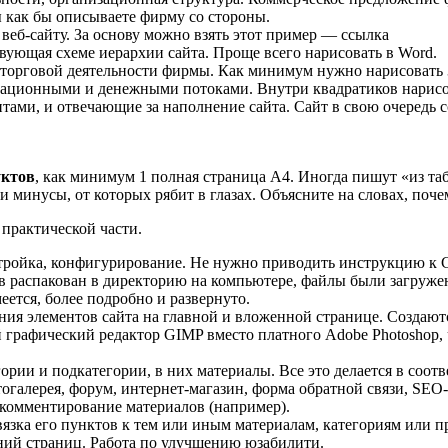
 как бы описываете фирму со стороны.
еб-сайту. За основу можно взять этот пример — ссылка
вующая схеме иерархии сайта. Проще всего нарисовать в Word.
 торговой деятельности фирмы. Как минимум нужно нарисовать 
мационными и денежными потоками. Внутри квадратиков нарисова
тами, и отвечающие за наполнение сайта. Сайт в свою очередь 
уктов
, как минимум 1 полная страница А4. Иногда пишут «из таб
и минусы, от которых рябит в глазах. Объясните на словах, поче
 практической части.
астройка, конфигурирование. Не нужно приводить инструкцию к 
в распакован в директорию на компьютере, файлы были загружен
меется, более подробно и развернуто.
ния элементов сайта на главной и вложенной странице. Создаю
графический редактор GIMP вместо платного Adobe Photoshop, ч
рии и подкатегории, в них материалы. Все это делается в соотв
галерея, форум, интернет-магазин, форма обратной связи, SEO-пл
 комментирование материалов (например).
язка его пунктов к тем или иным материалам, категориям или 
ний страниц. Работа по улучшению юзабилити.