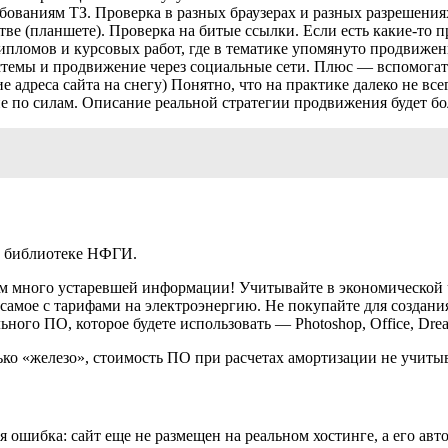
ебованиям ТЗ. Проверка в разных браузерах и разных разрешениях
стве (планшете). Проверка на битые ссылки. Если есть какие-то
дипломов и курсовых работ, где в тематике упомянуто продвиже
темы и продвижение через социальные сети. Плюс — вспомогате
 адреса сайта на снегу) Понятно, что на практике далеко не все
е по силам. Описание реальной стратегии продвижения будет 
й библиотеке НФГИ.
 нем много устаревшей информации! Учитывайте в экономической
амое с тарифами на электроэнергию. Не покупайте для создания 
ного ПО, которое будете использовать — Photoshop, Office, Dre
ько «железо», стоимость ПО при расчетах амортизации не учитыв
я ошибка: сайт еще не размещен на реальном хостинге, а его ав