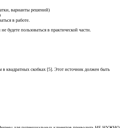
атки, варианты решений)
)
аться в работе.
е будете пользоваться в практической части.
м в квадратных скобках [5]. Этот источник должен быть
е фирмы для потенциальных клиентов приводить НЕ НУЖНО,