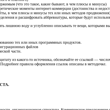
ржимым (что это такое, какие бывают, в чем плюсы и минусы)
ретические моменты интернет-коммерции (достоинства и недост
йты, в чем плюсы и минусы тех или иных методов продвижения
деления и расшифровать аббревиатуры, которые будут использов
ять лишнюю воду и углубленно описывать те вещи, которыми вы н
ьзованию тех или иных программных продуктов.
фигурационных файлов
ческой части.
 цитату из какого-то источника, обозначайте ее ссылкой — число
. Подробнее правила оформления ссылок описаны в методичке.
СТА.
ьности, организационная структура. Коммерческое предложени