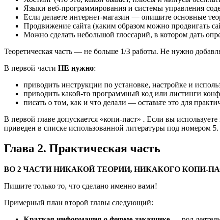
Языки веб-программирования и системы управления соде
Если делаете интернет-магазин — опишите основные тео
Продвижение сайта (каким образом можно продвигать са
Можно сделать небольшой глоссарий, в котором дать опре
Теоретическая часть — не больше 1/3 работы. Не нужно добавл
В первой части
НЕ нужно
:
приводить инструкции по установке, настройке и испол
приводить какой-то программный код или листинги кон
писать о том, как и что делали — оставьте это для практи
В первой главе допускается «копи-паст» . Если вы используете
приведен в списке использованной литературы под номером 5
Глава 2. Практическая часть
ВО 2 ЧАСТИ НИКАКОЙ ТЕОРИИ, НИКАКОГО КОПИ-ПА
Пишите только то, что сделано именно вами!
Примерный план второй главы следующий:
Краткая информация о фирме-заказчике
— род деятел