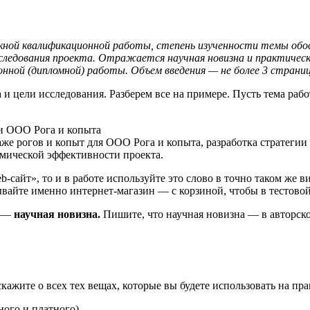
кной квалификационной работы, степень изученности темы обо
сследования проекта. Отражается научная новизна и практичес
нной (дипломной) работы. Объем введения — не более 3 страниц
 и цели исследования. Разберем все на примере. Пусть тема раб
и ООО Рога и копыта
же рогов и копыт для ООО Рога и копыта, разработка стратегии
номической эффективности проекта.
йт», то и в работе используйте это слово в точно таком же виде 
атывайте именно интернет-магазин — с корзиной, чтобы в тестов
е —
научная новизна.
Пишите, что научная новизна — в авторско
ажите о всех тех вещах, которые вы будете использовать на пра
ного и платного)