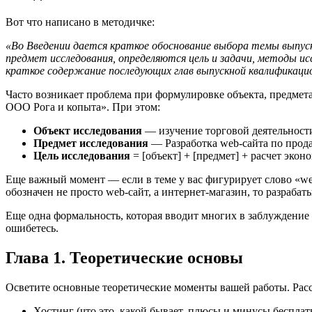
Вот что написано в методичке:
«Во Введении дается краткое обоснование выбора темы выпус
предмет исследования, определяются цель и задачи, методы и
краткое содержание последующих глав выпускной квалификацио
Часто возникает проблема при формулировке объекта, предмета
ООО Рога и копыта». При этом:
Объект исследования
— изучение торговой деятельност
Предмет исследования
— Разработка web-сайта по прода
Цель исследования
= [объект] + [предмет] + расчет эко
Еще важный момент — если в теме у вас фигурирует слово «web-са
обозначен не просто web-сайт, а интернет-магазин, то разраб
Еще одна формальность, которая вводит многих в заблуждени
ошибетесь.
Глава 1. Теоретические основы
Осветите основные теоретические моменты вашей работы. Расск
Хостинг (что это, какой бывает, плюсы и минусы бесплат