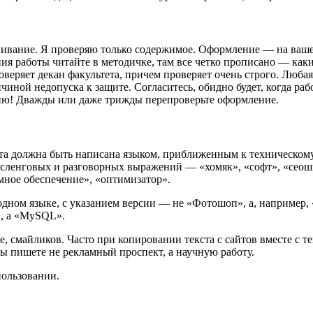
нивание. Я проверяю только содержимое. Оформление — на вашей
ния работы читайте в методичке, там все четко прописано — ка
оверяет декан факультета, причем проверяет очень строго. Люба
иной недопуска к защите. Согласитесь, обидно будет, когда раб
ацию! Дважды или даже трижды перепроверьте оформление.
та должна быть написана языком, приближенным к техническому. 
е сленговых и разговорных выражений — «хомяк», «софт», «сеош
мное обеспечение», «оптимизатор».
ом языке, с указанием версии — не «Фотошоп», а, например, «Ad
», а «MySQL».
, смайликов. Часто при копировании текста с сайтов вместе с те
вы пишете не рекламный проспект, а научную работу.
ользовании.