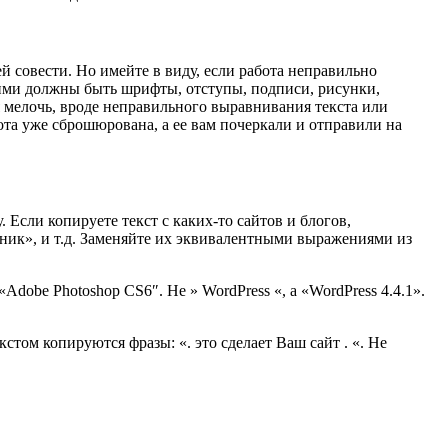
 совести. Но имейте в виду, если работа неправильно
кими должны быть шрифты, отступы, подписи, рисунки,
я мелочь, вроде неправильного выравнивания текста или
ота уже сброшюрована, а ее вам почеркали и отправили на
Если копируете текст с каких-то сайтов и блогов,
ник», и т.д. Заменяйте их эквивалентными выражениями из
obe Photoshop CS6″. Не » WordPress «, а «WordPress 4.4.1».
кстом копируются фразы: «. это сделает Ваш сайт . «. Не