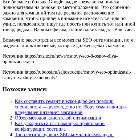
Все больше и больше Google выдает результаты поиска
пользователям на основе их местоположения. Это особенно
важно для компаний там где реальное расположение
компании, чтобы привлечь внимание искателя, т.е. идя по
улице, пользователи ищут где поесть или купить тот или иной
товар, рядом с Вашим офисом, то поисковик выдаст Ваш сайт.
Возможно рассмотрены все моменты SEO оптимизации, но я
выделил лишь ключевые, которые должен делать каждый.
Источник
https://mtsite.ru/news/osnovy-seo-8-osnov-dlya-
optimizacii-sajta
Источник
https://ruboost.ru/sajtostroenie/osnovy-seo-optimizatsii-
samy-e-vazhny-e-momenty/
Похожие записи:
Как составить семантическое ядро без помощи
специалиста — руководство по сбору семантики для
владельцев интернет-магазинов
Обзор методов клиентской оптимизации
Как ускорить сайт с помощью правильной
конфигурации хостинга
Топ рейтинг лучших SEO компаний Беларуси |