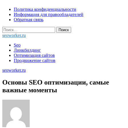
Skip
Политика конфиденциальности
to
Информация для правообладателей
content
Обратная связь
Найти:
seoworker.ru
Seo
Линкбилдинг
Оптимизация сайтов
Продвижение сайтов
seoworker.ru
Основы SEO оптимизации, самые
важные моменты