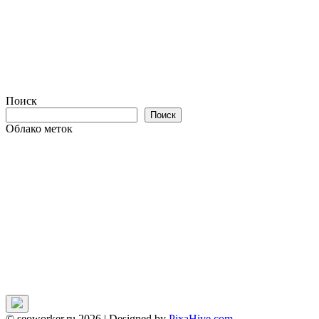
Поиск
Поиск
Облако меток
© seoworker.ru 2026
|
Designed by
PixaHive.com
.