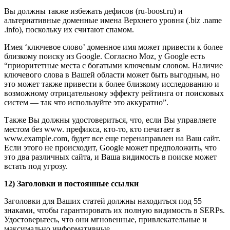
Вы должны также избежать дефисов (ru-boost.ru) и
альтернативные доменные имена Верхнего уровня (.biz .name
.info), поскольку их считают спамом.
Имея ‘ключевое слово’ доменное имя может привести к более
близкому поиску из Google. Согласно Moz, у Google есть
“приоритетные места с богатыми ключевым словом. Наличие
ключевого слова в Вашей области может быть выгодным, но
это может также привести к более близкому исследованию и
возможному отрицательному эффекту рейтинга от поисковых
систем — так что используйте это аккуратно”.
Также Вы должны удостовериться, что, если Вы управляете
местом без www. префикса, кто-то, кто печатает в
www.example.com, будет все еще перенаправлен на Ваш сайт.
Если этого не происходит, Google может предположить, что
это два различных сайта, и Ваша видимость в поиске может
встать под угрозу.
12) Заголовки и постоянные ссылки
Заголовки для Ваших статей должны находиться под 55
знаками, чтобы гарантировать их полную видимость в SERPs.
Удостоверьтесь, что они мгновенные, привлекательные и
максимально информативные.