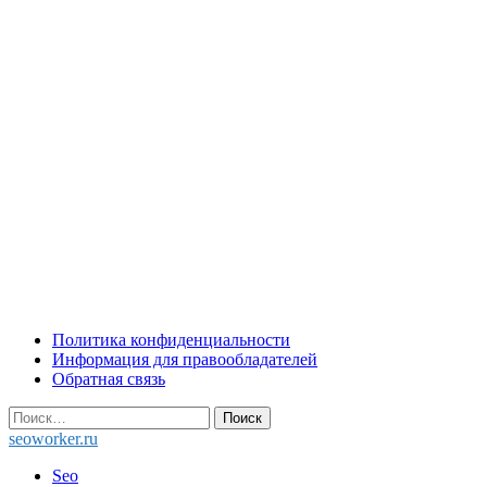
Skip
Политика конфиденциальности
to
Информация для правообладателей
content
Обратная связь
Найти:
seoworker.ru
Seo