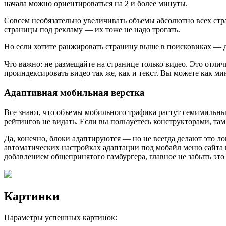
начала можно ориентироваться на 2 и более минуты.
Совсем необязательно увеличивать объемы абсолютно всех стр
страницы под рекламу — их тоже не надо трогать.
Но если хотите ранжировать страницу выше в поисковиках — доб
Что важно: не размещайте на странице только видео. Это отл
проиндексировать видео так же, как и текст. Вы можете как м
Адаптивная мобильная верстка
Все знают, что объемы мобильного трафика растут семимильны
рейтингов не видать. Если вы пользуетесь конструкторами, та
Да, конечно, блоки адаптируются — но не всегда делают это ло
автоматических настройках адаптации под мобайл меню сайта п
добавлением общепринятого гамбургера, главное не забыть это 
Картинки
Параметры успешных картинок: