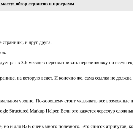
ассу: обзор сервисов и программ
страницы, и друг друга.
ов.
едует раз в 3-6 месяцев пересматривать перелинковку по всем т
анице, на которую ведет. И конечно же, сама ссылка не должна
имальном уровне. По-хорошему стоит указывать все возможные п
e Structured Markup Helper. Если это кажется чересчур сложны
е, но и для B2B очень много полезного. Это список атрибутов, к