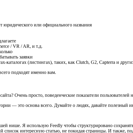
 от юридического или официального названия
длагаете
ce / VR / AR, и т.д.
колько
абатывать заявки
каталогах (листингах), таких, как Clutch, G2, Capterra и други
всего подходят именно вам.
и сайта? Очень просто, поведенческие показатели пользователе
тории — это основа всего. Думайте о людях, давайте полезный и
шей нише. Я использую Feedly чтобы структурировано сохранять 
й список интересную статью, не покидая страницы. И также, под