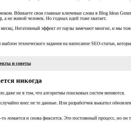
юком. Вбиваете свои главные ключевые слова в Blog Ideas Genera
р, а не живой человек. Но годных идей тоже хватает.
 в месяц. Негативный эффект от паузы замечают многие, и мы то
шаблон технического задания на написание SEO-статьи, которым
екты и советы
ется никогда
ело даже не в том, что алгоритмы поисковых систем меняются.
лучайно внес не те данные. Или разработчик выкатил обновления
о-то ломается и снова фиксится. Это постоянный процесс, но он