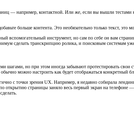
аниц — например, контактной. Или же, если вы вышли тестами н
авьте больше контента. Это необязательно только текст, это мо
ичный вспомогательный инструмент, но сам по себе он вам стра
инимум сделать транскрипцию ролика, и поисковым системам уже 
ми шагами, но при этом иногда забывают протестировать свои с
м обычно можно настроить как будет отображаться конкретный бло
гично с точки зрения UX. Например, я недавно собирала лендинг
о открытию страницы заняло весь первый экран на телефоне — п
сделать.