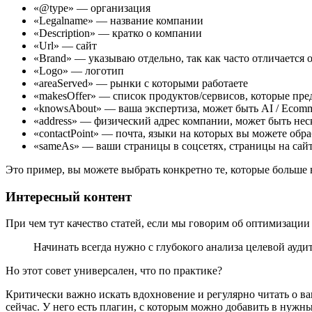
«@type» — организация
«Legalname» — название компании
«Description» — кратко о компании
«Url» — сайт
«Brand» — указываю отдельно, так как часто отличается
«Logo» — логотип
«areaServed» — рынки с которыми работаете
«makesOffer» — список продуктов/сервисов, которые пре
«knowsAbout» — ваша экспертиза, может быть AI / Ecommer
«address» — физический адрес компании, может быть нес
«contactPoint» — почта, языки на которых вы можете обр
«sameAs» — ваши страницы в соцсетях, страницы на сайтах-
Это пример, вы можете выбрать конкретно те, которые больше 
Интересный контент
При чем тут качество статей, если мы говорим об оптимизаци
Начинать всегда нужно с глубокого анализа целевой ауди
Но этот совет универсален, что по практике?
Критически важно искать вдохновение и регулярно читать о ва
сейчас. У него есть плагин, с которым можно добавить в нужны