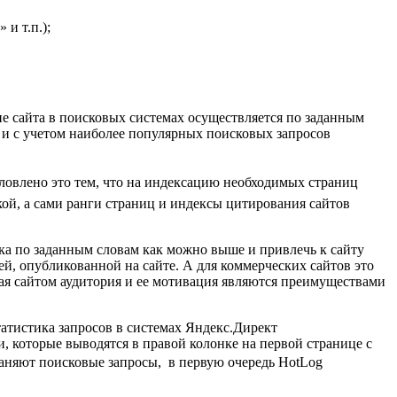
 и т.п.);
е сайта в поисковых системах осуществляется по заданным
а и с учетом наиболее популярных поисковых запросов
словлено это тем, что на индексацию необходимых страниц
кой, а сами ранги страниц и индексы цитирования сайтов
ска по заданным словам как можно выше и привлечь к сайту
ей, опубликованной на сайте. А для коммерческих сайтов это
ая сайтом аудитория и ее мотивация являются преимуществами
атистика запросов в системах Яндекс.Директ
циации, которые выводятся в правой колонке на первой странице с
аняют поисковые запросы,  в первую очередь HotLog