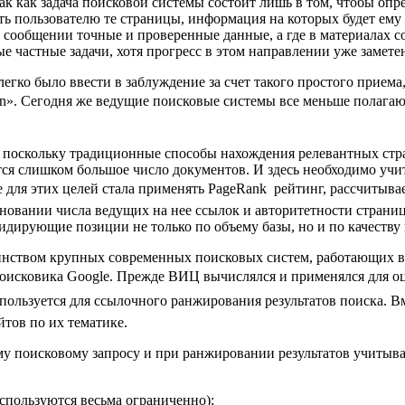
ак как задача поисковой системы состоит лишь в том, чтобы опр
 пользователю те страницы, информация на которых будет ему на
тном сообщении точные и проверенные данные, а где в материал
 частные задачи, хотя прогресс в этом направлении уже замете
гко было ввести в заблуждение за счет такого простого приема
tion». Сегодня же ведущие поисковые системы все меньше полагаю
о, поскольку традиционные способы нахождения релевантных ст
дится слишком большое число документов. И здесь необходимо у
le для этих целей стала применять PageRank  рейтинг, рассчит
новании числа ведущих на нее ссылок и авторитетности страниц
лидирующие позиции не только по объему базы, но и по качеству 
инством крупных современных поисковых систем, работающих в
поисковика Google. Прежде ВИЦ вычислялся и применялся для оц
спользуется для ссылочного ранжирования результатов поиска. В
тов по их тематике.
му поисковому запросу и при ранжировании результатов учитыв
(используются весьма ограниченно);