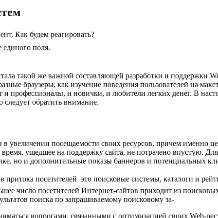
стем
ент. Как будем реагировать?
 единого поля.
стала такой же важной составляющей разработки и поддержки We
 разные браузеры, как изучение поведения пользователей на мак
ют и профессионалы, и новички, и любители легких денег. В наст
о следует обратить внимание.
ы в увеличении посещаемости своих ресурсов, причем именно це
о время, ушедшее на поддержку сайта, не потрачено впустую. Д
стике, но и дополнительные показы баннеров и потенциальных кл
ритока посетителей  это поисковые системы, каталоги и рейтин
шее число посетителей Интернет-сайтов приходит из поисковых 
ультатов поиска по запрашиваемому поисковому за-
ниматься вопросами, связанными с оптимизацией своих Web-ресу