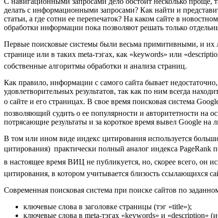
С навигационными запросами дело обстоит несколько проще, т
делать с информационными запросами? Как найти и представить
статьи, а где сотни ее перепечаток? На каком сайте в новос
обработки информации пока позволяют решать только отдельные
Первые поисковые системы были весьма примитивными, и их ле
странице или в таких meta-тэгах, как «keywords» или «descrip
собственные алгоритмы обработки и анализа страниц.
Как правило, информации с самого сайта бывает недостаточн
удовлетворительных результатов, так как по ним всегда нахо
о сайте и его страницах. В свое время поисковая система Goog
позволяющий судить о ее популярности и авторитетности на ос
потрясающие результаты и за короткое время вывел Google на 
В том или ином виде индекс цитирования используется больш
цитирования)  практически полный аналог индекса PageRank 
в настоящее время ВИЦ не публикуется, но, скорее всего, он и
цитирования, в котором учитывается близость ссылающихся сай
Современная поисковая система при поиске сайтов по заданно
ключевые слова в заголовке страницы (тэг «title»);
ключевые слова в meta-тэгах «keywords» и «description» 