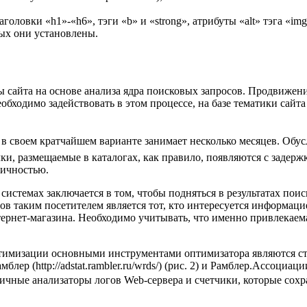
ловки «h1»-«h6», тэги «b» и «strong», атрибуты «alt» тэга «img»
ых они установлены.
 сайта на основе анализа ядра поисковых запросов. Продвижени
обходимо задействовать в этом процессе, на базе тематики сайт
е в своем кратчайшем варианте занимает несколько месяцев. Обу
ки, размещаемые в каталогах, как правило, появляются с задерж
дичностью.
системах заключается в том, чтобы подняться в результатах пои
ов таким посетителем является тот, кто интересуется информаци
ернет-магазина. Необходимо учитывать, что именно привлекаем
птимизации основными инструментами оптимизатора являются ст
), Рамблер (http://adstat.rambler.ru/wrds/) (рис. 2) и Рамблер.Ассо
личные анализаторы логов Web-сервера и счетчики, которые сохр