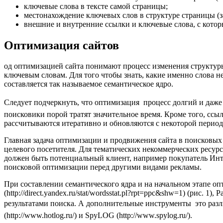
ключевые слова в тексте самой страницы;
местонахождение ключевых слов в структуре страницы (заго
внешние и внутренние ссылки и ключевые слова, с котор
Оптимизация сайтов
од оптимизацией сайта понимают процесс изменения структуры
ключевым словам. Для того чтобы знать, какие именно слова не
составляется так называемое семантическое ядро.
Следует подчеркнуть, что оптимизация  процесс долгий и даж
поисковики порой тратят значительное время. Кроме того, ссыл
рассчитываются итеративно и обновляются с некоторой перио
Главная задача оптимизации и продвижения сайта в поисковых 
целевого посетителя. Для тематических некоммерческих ресурс
должен быть потенциальный клиент, например покупатель Инт
поисковой оптимизации перед другими видами рекламы.
При составлении семантического ядра и на начальном этапе о
(http://direct.yandex.ru/stat/wordsstat.pl?rpt=ppc&shw=1) (рис. 1
результатами поиска. А дополнительные инструменты  это раз
(http://www.hotlog.ru/) и SpyLOG (http://www.spylog.ru/).