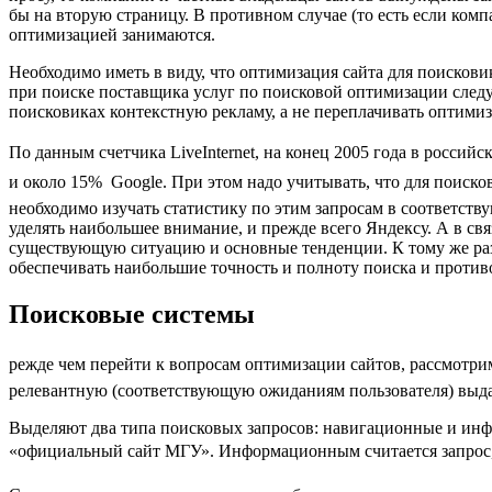
бы на вторую страницу. В противном случае (то есть если ком
оптимизацией занимаются.
Необходимо иметь в виду, что оптимизация сайта для поисков
при поиске поставщика услуг по поисковой оптимизации следуе
поисковиках контекстную рекламу, а не переплачивать оптими
По данным счетчика LiveInternet, на конец 2005 года в россий
и около 15%  Google. При этом надо учитывать, что для поис
необходимо изучать статистику по этим запросам в соответс
уделять наибольшее внимание, и прежде всего Яндексу. А в свя
существующую ситуацию и основные тенденции. К тому же ра
обеспечивать наибольшие точность и полноту поиска и проти
Поисковые системы
режде чем перейти к вопросам оптимизации сайтов, рассмотрим
релевантную (соответствующую ожиданиям пользователя) выда
Выделяют два типа поисковых запросов: навигационные и инфо
«официальный сайт МГУ». Информационным считается запрос, е