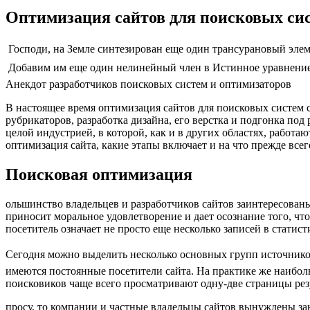
Оптимизация сайтов для поисковых си
 Господи, на Земле синтезирован еще один трансурановый элем
 Добавим им еще один нелинейный член в Истинное уравнение
Анекдот разработчиков поисковых систем и оптимизаторов
В настоящее время оптимизация сайтов для поисковых систем 
рубрикаторов, разработка дизайна, его верстка и подгонка под
целой индустрией, в которой, как и в других областях, работа
оптимизация сайта, какие этапы включает и на что прежде всег
Поисковая оптимизация
ольшинство владельцев и разработчиков сайтов заинтересован
приносит моральное удовлетворение и дает осознание того, чт
посетитель означает не просто еще несколько записей в стати
Сегодня можно выделить несколько основных групп источников п
имеются постоянные посетители сайта. На практике же наиболь
поисковиков чаще всего просматривают одну-две страницы рез
просу, то компании и частные владельцы сайтов вынуждены за