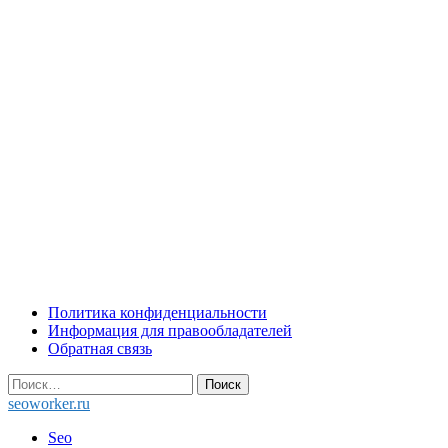
Skip
Политика конфиденциальности
to
Информация для правообладателей
content
Обратная связь
Найти:
seoworker.ru
Seo