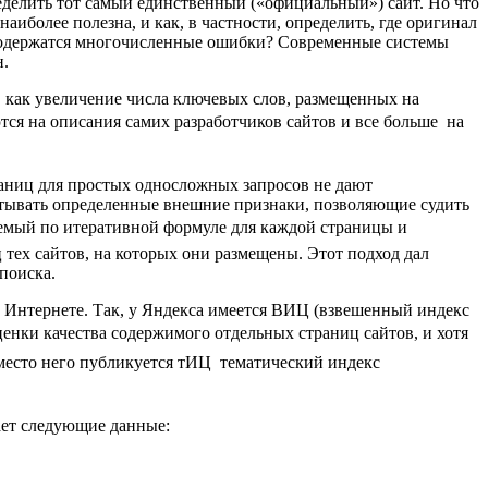
еделить тот самый единственный («официальный») сайт. Но что
иболее полезна, и как, в частности, определить, где оригинал
ах содержатся многочисленные ошибки? Современные системы
н.
, как увеличение числа ключевых слов, размещенных на
тся на описания самих разработчиков сайтов и все больше  на
раниц для простых односложных запросов не дают
читывать определенные внешние признаки, позволяющие судить
ываемый по итеративной формуле для каждой страницы и
 тех сайтов, на которых они размещены. Этот подход дал
поиска.
 Интернете. Так, у Яндекса имеется ВИЦ (взвешенный индекс
енки качества содержимого отдельных страниц сайтов, и хотя
место него публикуется тИЦ  тематический индекс
ает следующие данные: