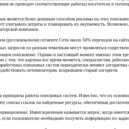
пания не проводит соответствующие работы) посетители и потен
иков является более дешевым способом рекламы на этих поисков
т учитывать затраты и планировать их окупаемость. Возможно, 
заторской компании.
ском (русскоязычном) сегменте Сети около 50% переходов на сай
ковых запросов по разным тематикам могут проявляться существе
твующем поисковике. Однако в настоящий момент именно этим 
зи с тем, что картина все время меняется, специалистам, работ
зработчики поисковых систем периодически меняют алгоритмы 
водействовать оптимизаторам, вскрывшим старый алгоритм.
 принципы работы поисковых систем. Известно, что их основная
чу списка ссылок на найденные ресурсы, обеспечивая достаточ
рмационные. Навигационным называется запрос, когда имеется 
сли пользователю необходимо получить информацию по заданной