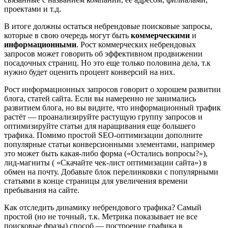
проектами и т.д.
В итоге должны остаться небрендовые поисковые запросы,
которые в свою очередь могут быть
коммерческими
и
информационными
. Рост коммерческих небрендовых
запросов может говорить об эффективном продвижении
посадочных страниц. Но это еще только половина дела, т.к
нужно будет оценить процент конверсий на них.
Рост информационных запросов говорит о хорошем развитии
блога, статей сайта. Если вы намеренно не занимались
развитием блога, но вы видите, что информационный трафик
растёт — проанализируйте растущую группу запросов и
оптимизируйте статьи для наращивания еще большего
трафика. Помимо простой SEO-оптимизации дополните
популярные статьи конверсионными элементами, например
это может быть какая-либо форма («Остались вопросы?»),
лид-магниты ( «Скачайте чек-лист оптимизации сайта») в
обмен на почту. Добавьте блок перелинковки с популярными
статьями в конце страницы для увеличения времени
пребывания на сайте.
Как отследить динамику небрендового трафика? Самый
простой (но не точный, т.к. Метрика показывает не все
поисковые фразы) способ — построение графика в