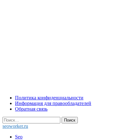
Skip
Политика конфиденциальности
to
Информация для правообладателей
content
Обратная связь
Найти:
seoworker.ru
Seo