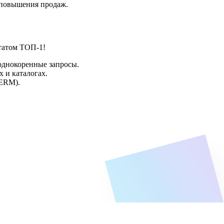
 повышения продаж.
татом ТОП-1!
однокоренные запросы.
 и каталогах.
SERM).