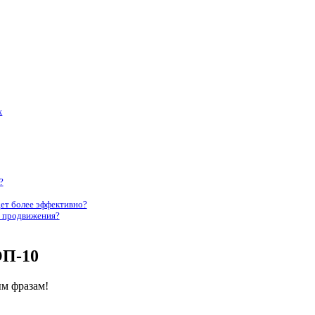
х
?
ет более эффективно?
о продвижения?
ОП-10
м фразам!