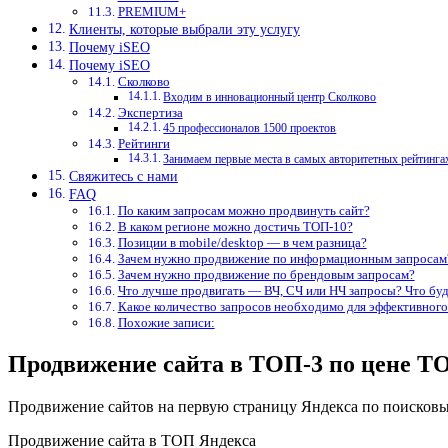
PREMIUM+
Клиенты, которые выбрали эту услугу
Почему iSEO
Почему iSEO
Сколково
Входим в инновационный центр Сколково
Экспертиза
45 профессионалов 1500 проектов
Рейтинги
Занимаем первые места в самых авторитетных рейтинга
Свяжитесь с нами
FAQ
По каким запросам можно продвинуть сайт?
В каком регионе можно достичь ТОП-10?
Позиции в mobile/desktop — в чем разница?
Зачем нужно продвижение по информационным запросам
Зачем нужно продвижение по брендовым запросам?
Что лучше продвигать — ВЧ, СЧ или НЧ запросы? Что буд
Какое количество запросов необходимо для эффективног
Похожие записи:
Продвижение сайта в ТОП-3 по цене Т
Продвижение сайтов на первую страницу Яндекса по поисковы
Продвижение сайта в ТОП Яндекса