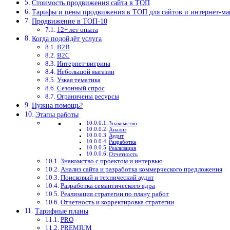
Стоимость продвижения сайта в ТОП
Тарифы и цены продвижения в ТОП для сайтов и интернет-ма
Продвижение в ТОП-10
12+ лет опыта
Когда подойдёт услуга
B2B
B2C
Интернет-витрина
Небольшой магазин
Узкая тематика
Сезонный спрос
Ограничены ресурсы
Нужна помощь?
Этапы работы
Знакомство
Анализ
Аудит
Разработка
Реализация
Отчетность
Знакомство с проектом и интервью
Анализ сайта и разработка коммерческого предложения
Поисковый и технический аудит
Разработка семантического ядра
Реализация стратегии по плану работ
Отчетность и корректировка стратегии
Тарифные планы
PRO
PREMIUM